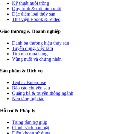
Kỹ thuật nuôi trồng
Quy trình & mô hình nuôi
Đặc điểm loài thủy sản
Thư viện Ebook & Video
Giao thương & Doanh nghiệp
Danh bạ thương hiệu thủy sản
Tuyển dụng, việc làm
Tìm nhà mua hàng
Vùng nuôi và chứng nhận
Sản phẩm & Dịch vụ
Tepbac Enterprise
Báo cáo chuyên sâu
Quảng bá & truyền thông ngành
Nền tảng hợp tác
Hỗ trợ & Pháp lý
Trung tâm trợ giúp
Chính sách bảo mật
Điều khoản sử dụng