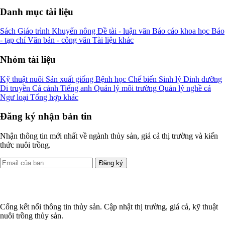
Danh mục tài liệu
Sách
Giáo trình
Khuyến nông
Đề tài - luận văn
Báo cáo khoa học
Báo
- tạp chí
Văn bản - công văn
Tài liệu khác
Nhóm tài liệu
Kỹ thuật nuôi
Sản xuất giống
Bệnh học
Chế biến
Sinh lý
Dinh dưỡng
Di truyền
Cá cảnh
Tiếng anh
Quản lý môi trường
Quản lý nghề cá
Ngư loại
Tổng hợp khác
Đăng ký nhận bản tin
Nhận thông tin mới nhất về ngành thủy sản, giá cả thị trường và kiến
thức nuôi trồng.
Đăng ký
Cổng kết nối thông tin thủy sản. Cập nhật thị trường, giá cả, kỹ thuật
nuôi trồng thủy sản.