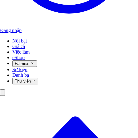
Đăng nhập
Nổi bật
Giá cả
Việc làm
eShop
Farmext
Sự kiện
Danh bạ
Thư viện