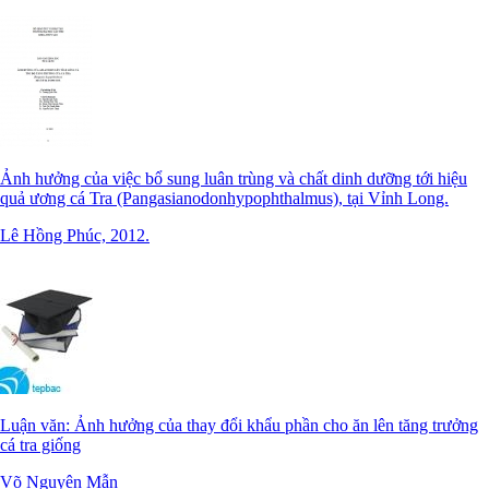
Ảnh hưởng của việc bổ sung luân trùng và chất dinh dưỡng tới hiệu
quả ương cá Tra (Pangasianodonhypophthalmus), tại Vỉnh Long.
Lê Hồng Phúc, 2012.
Luận văn: Ảnh hưởng của thay đổi khẩu phần cho ăn lên tăng trưởng
cá tra giống
Võ Nguyên Mẫn