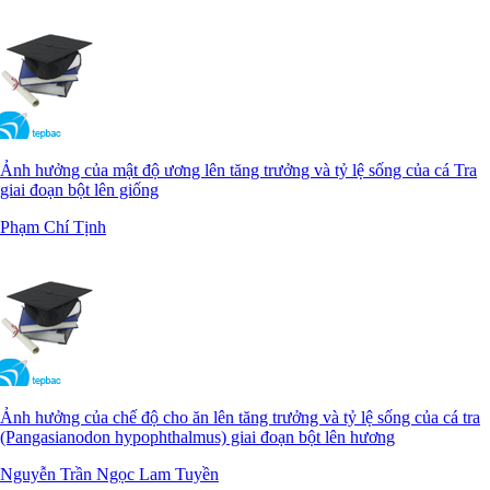
Ảnh hưởng của mật độ ương lên tăng trưởng và tỷ lệ sống của cá Tra
giai đoạn bột lên giống
Phạm Chí Tịnh
Ảnh hưởng của chế độ cho ăn lên tăng trưởng và tỷ lệ sống của cá tra
(Pangasianodon hypophthalmus) giai đoạn bột lên hương
Nguyễn Trần Ngọc Lam Tuyền