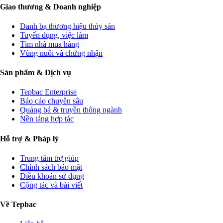
Giao thương & Doanh nghiệp
Danh bạ thương hiệu thủy sản
Tuyển dụng, việc làm
Tìm nhà mua hàng
Vùng nuôi và chứng nhận
Sản phẩm & Dịch vụ
Tepbac Enterprise
Báo cáo chuyên sâu
Quảng bá & truyền thông ngành
Nền tảng hợp tác
Hỗ trợ & Pháp lý
Trung tâm trợ giúp
Chính sách bảo mật
Điều khoản sử dụng
Cộng tác và bài viết
Về Tepbac