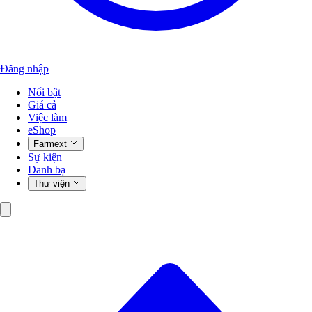
Đăng nhập
Nổi bật
Giá cả
Việc làm
eShop
Farmext
Sự kiện
Danh bạ
Thư viện