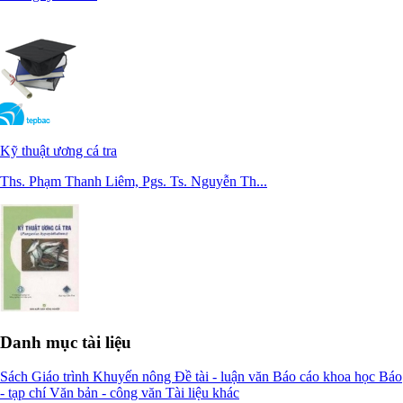
Kỹ thuật ương cá tra
Ths. Phạm Thanh Liêm, Pgs. Ts. Nguyễn Th...
Danh mục tài liệu
Sách
Giáo trình
Khuyến nông
Đề tài - luận văn
Báo cáo khoa học
Báo
- tạp chí
Văn bản - công văn
Tài liệu khác