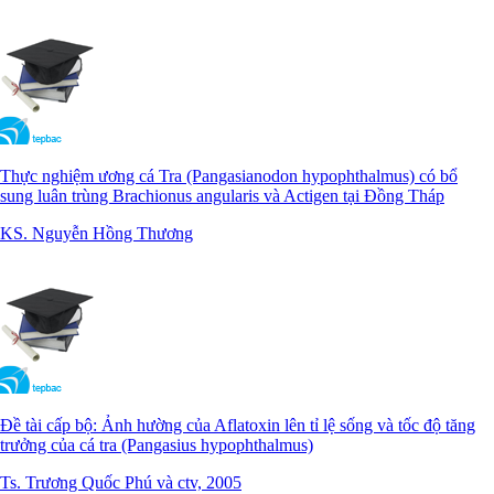
Thực nghiệm ương cá Tra (Pangasianodon hypophthalmus) có bổ
sung luân trùng Brachionus angularis và Actigen tại Đồng Tháp
KS. Nguyễn Hồng Thương
Đề tài cấp bộ: Ảnh hường của Aflatoxin lên tỉ lệ sống và tốc độ tăng
trưởng của cá tra (Pangasius hypophthalmus)
Ts. Trương Quốc Phú và ctv, 2005