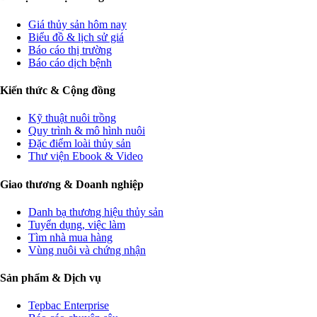
Giá thủy sản hôm nay
Biểu đồ & lịch sử giá
Báo cáo thị trường
Báo cáo dịch bệnh
Kiến thức & Cộng đồng
Kỹ thuật nuôi trồng
Quy trình & mô hình nuôi
Đặc điểm loài thủy sản
Thư viện Ebook & Video
Giao thương & Doanh nghiệp
Danh bạ thương hiệu thủy sản
Tuyển dụng, việc làm
Tìm nhà mua hàng
Vùng nuôi và chứng nhận
Sản phẩm & Dịch vụ
Tepbac Enterprise