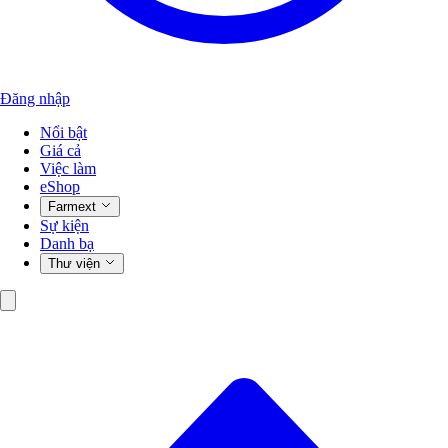
Đăng nhập
Nổi bật
Giá cả
Việc làm
eShop
Farmext
Sự kiện
Danh bạ
Thư viện