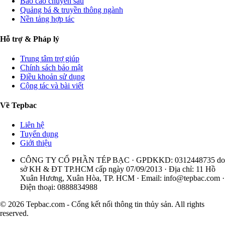
Báo cáo chuyên sâu
Quảng bá & truyền thông ngành
Nền tảng hợp tác
Hỗ trợ & Pháp lý
Trung tâm trợ giúp
Chính sách bảo mật
Điều khoản sử dụng
Cộng tác và bài viết
Về Tepbac
Liên hệ
Tuyển dụng
Giới thiệu
CÔNG TY CỔ PHẦN TÉP BẠC · GPDKKD: 0312448735 do
sở KH & ĐT TP.HCM cấp ngày 07/09/2013 · Địa chỉ: 11 Hồ
Xuân Hương, Xuân Hòa, TP. HCM · Email:
info@tepbac.com
·
Điện thoại: 0888834988
© 2026 Tepbac.com - Cổng kết nối thông tin thủy sản. All rights
reserved.