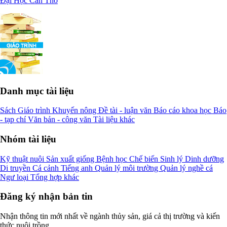
Đại Học Cần Thơ
Danh mục tài liệu
Sách
Giáo trình
Khuyến nông
Đề tài - luận văn
Báo cáo khoa học
Báo
- tạp chí
Văn bản - công văn
Tài liệu khác
Nhóm tài liệu
Kỹ thuật nuôi
Sản xuất giống
Bệnh học
Chế biến
Sinh lý
Dinh dưỡng
Di truyền
Cá cảnh
Tiếng anh
Quản lý môi trường
Quản lý nghề cá
Ngư loại
Tổng hợp khác
Đăng ký nhận bản tin
Nhận thông tin mới nhất về ngành thủy sản, giá cả thị trường và kiến
thức nuôi trồng.