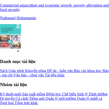
Commercial aquaculture and economic growth, poverty alleviation and
food security
Nathanael Hishamunda
Danh mục tài liệu
Sách
Giáo trình
Khuyến nông
Đề tài - luận văn
Báo cáo khoa học
Báo
- tạp chí
Văn bản - công văn
Tài liệu khác
Nhóm tài liệu
Kỹ thuật nuôi
Sản xuất giống
Bệnh học
Chế biến
Sinh lý
Dinh dưỡng
Di truyền
Cá cảnh
Tiếng anh
Quản lý môi trường
Quản lý nghề cá
Ngư loại
Tổng hợp khác