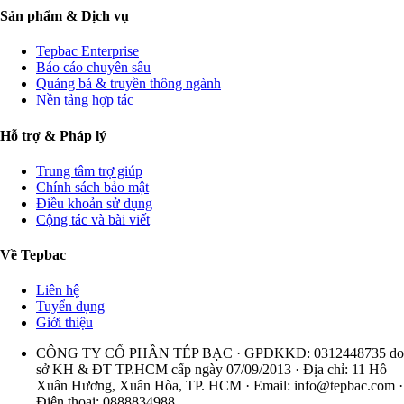
Sản phẩm & Dịch vụ
Tepbac Enterprise
Báo cáo chuyên sâu
Quảng bá & truyền thông ngành
Nền tảng hợp tác
Hỗ trợ & Pháp lý
Trung tâm trợ giúp
Chính sách bảo mật
Điều khoản sử dụng
Cộng tác và bài viết
Về Tepbac
Liên hệ
Tuyển dụng
Giới thiệu
CÔNG TY CỔ PHẦN TÉP BẠC · GPDKKD: 0312448735 do
sở KH & ĐT TP.HCM cấp ngày 07/09/2013 · Địa chỉ: 11 Hồ
Xuân Hương, Xuân Hòa, TP. HCM · Email:
info@tepbac.com
·
Điện thoại: 0888834988