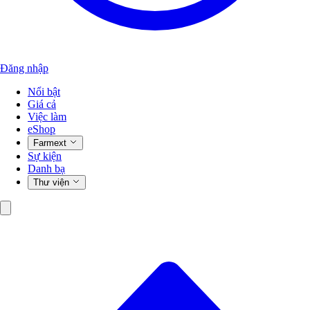
Đăng nhập
Nổi bật
Giá cả
Việc làm
eShop
Farmext
Sự kiện
Danh bạ
Thư viện