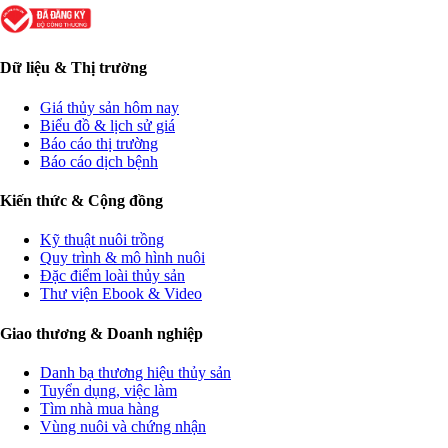
Dữ liệu & Thị trường
Giá thủy sản hôm nay
Biểu đồ & lịch sử giá
Báo cáo thị trường
Báo cáo dịch bệnh
Kiến thức & Cộng đồng
Kỹ thuật nuôi trồng
Quy trình & mô hình nuôi
Đặc điểm loài thủy sản
Thư viện Ebook & Video
Giao thương & Doanh nghiệp
Danh bạ thương hiệu thủy sản
Tuyển dụng, việc làm
Tìm nhà mua hàng
Vùng nuôi và chứng nhận