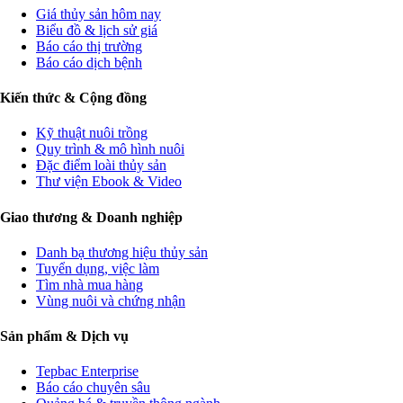
Giá thủy sản hôm nay
Biểu đồ & lịch sử giá
Báo cáo thị trường
Báo cáo dịch bệnh
Kiến thức & Cộng đồng
Kỹ thuật nuôi trồng
Quy trình & mô hình nuôi
Đặc điểm loài thủy sản
Thư viện Ebook & Video
Giao thương & Doanh nghiệp
Danh bạ thương hiệu thủy sản
Tuyển dụng, việc làm
Tìm nhà mua hàng
Vùng nuôi và chứng nhận
Sản phẩm & Dịch vụ
Tepbac Enterprise
Báo cáo chuyên sâu