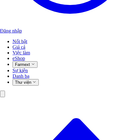
Đăng nhập
Nổi bật
Giá cả
Việc làm
eShop
Farmext
Sự kiện
Danh bạ
Thư viện