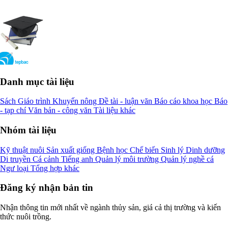
Danh mục tài liệu
Sách
Giáo trình
Khuyến nông
Đề tài - luận văn
Báo cáo khoa học
Báo
- tạp chí
Văn bản - công văn
Tài liệu khác
Nhóm tài liệu
Kỹ thuật nuôi
Sản xuất giống
Bệnh học
Chế biến
Sinh lý
Dinh dưỡng
Di truyền
Cá cảnh
Tiếng anh
Quản lý môi trường
Quản lý nghề cá
Ngư loại
Tổng hợp khác
Đăng ký nhận bản tin
Nhận thông tin mới nhất về ngành thủy sản, giá cả thị trường và kiến
thức nuôi trồng.