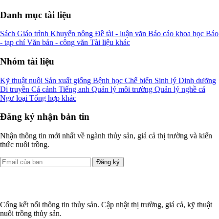
Danh mục tài liệu
Sách
Giáo trình
Khuyến nông
Đề tài - luận văn
Báo cáo khoa học
Báo
- tạp chí
Văn bản - công văn
Tài liệu khác
Nhóm tài liệu
Kỹ thuật nuôi
Sản xuất giống
Bệnh học
Chế biến
Sinh lý
Dinh dưỡng
Di truyền
Cá cảnh
Tiếng anh
Quản lý môi trường
Quản lý nghề cá
Ngư loại
Tổng hợp khác
Đăng ký nhận bản tin
Nhận thông tin mới nhất về ngành thủy sản, giá cả thị trường và kiến
thức nuôi trồng.
Đăng ký
Cổng kết nối thông tin thủy sản. Cập nhật thị trường, giá cả, kỹ thuật
nuôi trồng thủy sản.