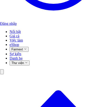
Đăng nhập
Nổi bật
Giá cả
Việc làm
eShop
Farmext
Sự kiện
Danh bạ
Thư viện