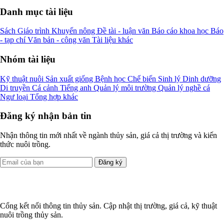
Danh mục tài liệu
Sách
Giáo trình
Khuyến nông
Đề tài - luận văn
Báo cáo khoa học
Báo
- tạp chí
Văn bản - công văn
Tài liệu khác
Nhóm tài liệu
Kỹ thuật nuôi
Sản xuất giống
Bệnh học
Chế biến
Sinh lý
Dinh dưỡng
Di truyền
Cá cảnh
Tiếng anh
Quản lý môi trường
Quản lý nghề cá
Ngư loại
Tổng hợp khác
Đăng ký nhận bản tin
Nhận thông tin mới nhất về ngành thủy sản, giá cả thị trường và kiến
thức nuôi trồng.
Đăng ký
Cổng kết nối thông tin thủy sản. Cập nhật thị trường, giá cả, kỹ thuật
nuôi trồng thủy sản.