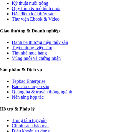
Kỹ thuật nuôi trồng
Quy trình & mô hình nuôi
Đặc điểm loài thủy sản
Thư viện Ebook & Video
Giao thương & Doanh nghiệp
Danh bạ thương hiệu thủy sản
Tuyển dụng, việc làm
Tìm nhà mua hàng
Vùng nuôi và chứng nhận
Sản phẩm & Dịch vụ
Tepbac Enterprise
Báo cáo chuyên sâu
Quảng bá & truyền thông ngành
Nền tảng hợp tác
Hỗ trợ & Pháp lý
Trung tâm trợ giúp
Chính sách bảo mật
Điều khoản sử dụng