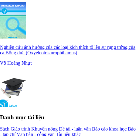
Nghiên cứu ảnh hưởng của các loại kích thích tố lên sự rụng trứng của
cá Bống dừa (Oxyeleotris urophthamus)
Võ Hoàng Nhựt
Danh mục tài liệu
Sách
Giáo trình
Khuyến nông
Đề tài - luận văn
Báo cáo khoa học
Báo
- tạp chí
Văn bản - công văn
Tài liệu khác