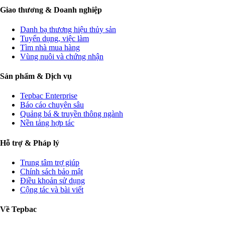
Giao thương & Doanh nghiệp
Danh bạ thương hiệu thủy sản
Tuyển dụng, việc làm
Tìm nhà mua hàng
Vùng nuôi và chứng nhận
Sản phẩm & Dịch vụ
Tepbac Enterprise
Báo cáo chuyên sâu
Quảng bá & truyền thông ngành
Nền tảng hợp tác
Hỗ trợ & Pháp lý
Trung tâm trợ giúp
Chính sách bảo mật
Điều khoản sử dụng
Cộng tác và bài viết
Về Tepbac