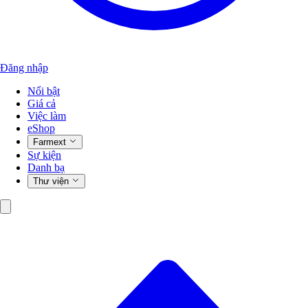
Đăng nhập
Nổi bật
Giá cả
Việc làm
eShop
Farmext
Sự kiện
Danh bạ
Thư viện