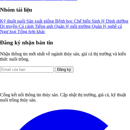
Nhóm tài liệu
Kỹ thuật nuôi
Sản xuất giống
Bệnh học
Chế biến
Sinh lý
Dinh dưỡng
Di truyền
Cá cảnh
Tiếng anh
Quản lý môi trường
Quản lý nghề cá
Ngư loại
Tổng hợp khác
Đăng ký nhận bản tin
Nhận thông tin mới nhất về ngành thủy sản, giá cả thị trường và kiến
thức nuôi trồng.
Đăng ký
Cổng kết nối thông tin thủy sản. Cập nhật thị trường, giá cả, kỹ thuật
nuôi trồng thủy sản.