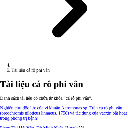
Tài liệu cá rô phi vằn
Tài liệu cá rô phi vằn
Danh sách tài liệu có chứa từ khóa "cá rô phi vằn".
Nghiên cứu độc lực của vi khuẩn Aeromonas sp. Trên cá rô phi vằn
(oreochromis niloticus linnaeus, 1758) và tác dụng của vacxin bất hoạt
trong phòng trị bệnh)
Phạm Thị Hải Yến, Đỗ Minh Nhật, Huỳnh Vă...