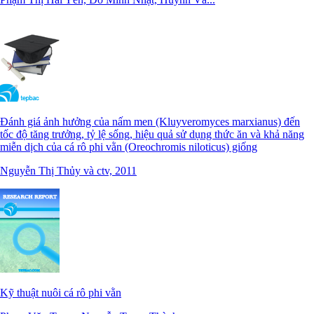
Đánh giá ảnh hưởng của nấm men (Kluyveromyces marxianus) đến
tốc độ tăng trưởng, tỷ lệ sống, hiệu quả sử dụng thức ăn và khả năng
miễn dịch của cá rô phi vằn (Oreochromis niloticus) giống
Nguyễn Thị Thủy và ctv, 2011
Kỹ thuật nuôi cá rô phi vằn