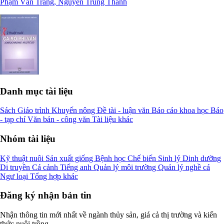
Phạm Văn Trang, Nguyễn Trung Thành
Danh mục tài liệu
Sách
Giáo trình
Khuyến nông
Đề tài - luận văn
Báo cáo khoa học
Báo
- tạp chí
Văn bản - công văn
Tài liệu khác
Nhóm tài liệu
Kỹ thuật nuôi
Sản xuất giống
Bệnh học
Chế biến
Sinh lý
Dinh dưỡng
Di truyền
Cá cảnh
Tiếng anh
Quản lý môi trường
Quản lý nghề cá
Ngư loại
Tổng hợp khác
Đăng ký nhận bản tin
Nhận thông tin mới nhất về ngành thủy sản, giá cả thị trường và kiến
thức nuôi trồng.