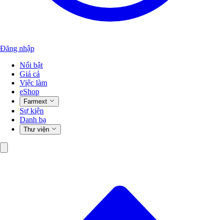
Đăng nhập
Nổi bật
Giá cả
Việc làm
eShop
Farmext
Sự kiện
Danh bạ
Thư viện