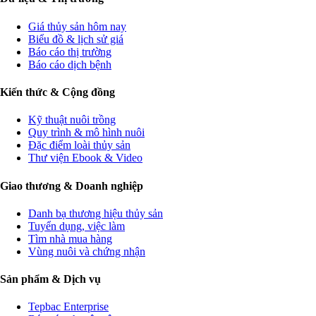
Giá thủy sản hôm nay
Biểu đồ & lịch sử giá
Báo cáo thị trường
Báo cáo dịch bệnh
Kiến thức & Cộng đồng
Kỹ thuật nuôi trồng
Quy trình & mô hình nuôi
Đặc điểm loài thủy sản
Thư viện Ebook & Video
Giao thương & Doanh nghiệp
Danh bạ thương hiệu thủy sản
Tuyển dụng, việc làm
Tìm nhà mua hàng
Vùng nuôi và chứng nhận
Sản phẩm & Dịch vụ
Tepbac Enterprise