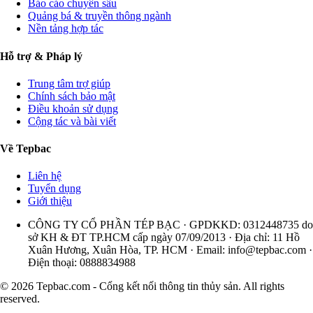
Báo cáo chuyên sâu
Quảng bá & truyền thông ngành
Nền tảng hợp tác
Hỗ trợ & Pháp lý
Trung tâm trợ giúp
Chính sách bảo mật
Điều khoản sử dụng
Cộng tác và bài viết
Về Tepbac
Liên hệ
Tuyển dụng
Giới thiệu
CÔNG TY CỔ PHẦN TÉP BẠC · GPDKKD: 0312448735 do
sở KH & ĐT TP.HCM cấp ngày 07/09/2013 · Địa chỉ: 11 Hồ
Xuân Hương, Xuân Hòa, TP. HCM · Email:
info@tepbac.com
·
Điện thoại: 0888834988
© 2026 Tepbac.com - Cổng kết nối thông tin thủy sản. All rights
reserved.