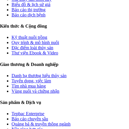
Biểu đồ & lịch sử giá
Báo cáo thị trường
Báo cáo dịch bệnh
Kiến thức & Cộng đồng
Kỹ thuật nuôi trồng
Quy trình & mô hình nuôi
Đặc điểm loài thủy sản
Thư viện Ebook & Video
Giao thương & Doanh nghiệp
Danh bạ thương hiệu thủy sản
Tuyển dụng, việc làm
Tìm nhà mua hàng
Vùng nuôi và chứng nhận
Sản phẩm & Dịch vụ
Tepbac Enterprise
Báo cáo chuyên sâu
Quảng bá & truyền thông ngành