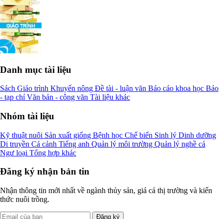
Danh mục tài liệu
Sách
Giáo trình
Khuyến nông
Đề tài - luận văn
Báo cáo khoa học
Báo
- tạp chí
Văn bản - công văn
Tài liệu khác
Nhóm tài liệu
Kỹ thuật nuôi
Sản xuất giống
Bệnh học
Chế biến
Sinh lý
Dinh dưỡng
Di truyền
Cá cảnh
Tiếng anh
Quản lý môi trường
Quản lý nghề cá
Ngư loại
Tổng hợp khác
Đăng ký nhận bản tin
Nhận thông tin mới nhất về ngành thủy sản, giá cả thị trường và kiến
thức nuôi trồng.
Đăng ký