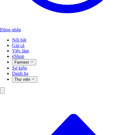
Đăng nhập
Nổi bật
Giá cả
Việc làm
eShop
Farmext
Sự kiện
Danh bạ
Thư viện