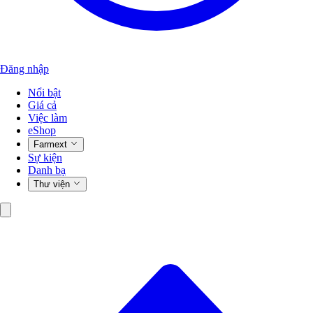
Đăng nhập
Nổi bật
Giá cả
Việc làm
eShop
Farmext
Sự kiện
Danh bạ
Thư viện