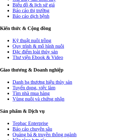
Biểu đồ & lịch sử giá
Báo cáo thị trường
Báo cáo dịch bệnh
Kiến thức & Cộng đồng
Kỹ thuật nuôi trồng
Quy trình & mô hình nuôi
Đặc điểm loài thủy sản
Thư viện Ebook & Video
Giao thương & Doanh nghiệp
Danh bạ thương hiệu thủy sản
Tuyển dụng, việc làm
Tìm nhà mua hàng
Vùng nuôi và chứng nhận
Sản phẩm & Dịch vụ
Tepbac Enterprise
Báo cáo chuyên sâu
Quảng bá & truyền thông ngành