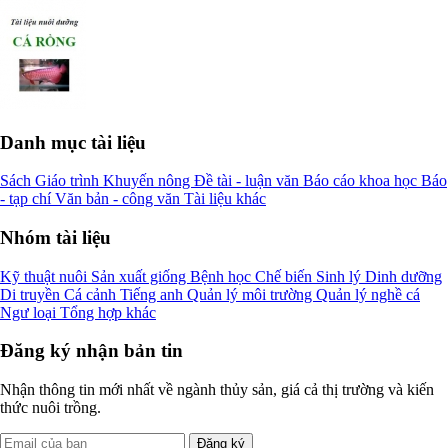
Danh mục tài liệu
Sách
Giáo trình
Khuyến nông
Đề tài - luận văn
Báo cáo khoa học
Báo
- tạp chí
Văn bản - công văn
Tài liệu khác
Nhóm tài liệu
Kỹ thuật nuôi
Sản xuất giống
Bệnh học
Chế biến
Sinh lý
Dinh dưỡng
Di truyền
Cá cảnh
Tiếng anh
Quản lý môi trường
Quản lý nghề cá
Ngư loại
Tổng hợp khác
Đăng ký nhận bản tin
Nhận thông tin mới nhất về ngành thủy sản, giá cả thị trường và kiến
thức nuôi trồng.
Đăng ký