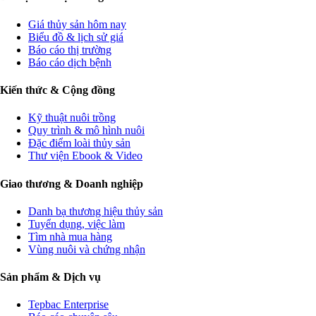
Giá thủy sản hôm nay
Biểu đồ & lịch sử giá
Báo cáo thị trường
Báo cáo dịch bệnh
Kiến thức & Cộng đồng
Kỹ thuật nuôi trồng
Quy trình & mô hình nuôi
Đặc điểm loài thủy sản
Thư viện Ebook & Video
Giao thương & Doanh nghiệp
Danh bạ thương hiệu thủy sản
Tuyển dụng, việc làm
Tìm nhà mua hàng
Vùng nuôi và chứng nhận
Sản phẩm & Dịch vụ
Tepbac Enterprise