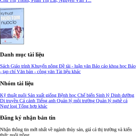
Chu Thị Thơm, Phan Thị Lài, Nguyễn Văn T...
Danh mục tài liệu
Sách
Giáo trình
Khuyến nông
Đề tài - luận văn
Báo cáo khoa học
Báo
- tạp chí
Văn bản - công văn
Tài liệu khác
Nhóm tài liệu
Kỹ thuật nuôi
Sản xuất giống
Bệnh học
Chế biến
Sinh lý
Dinh dưỡng
Di truyền
Cá cảnh
Tiếng anh
Quản lý môi trường
Quản lý nghề cá
Ngư loại
Tổng hợp khác
Đăng ký nhận bản tin
Nhận thông tin mới nhất về ngành thủy sản, giá cả thị trường và kiến
thức nuôi trồng.