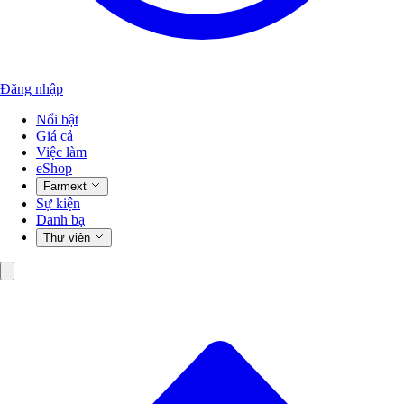
Đăng nhập
Nổi bật
Giá cả
Việc làm
eShop
Farmext
Sự kiện
Danh bạ
Thư viện