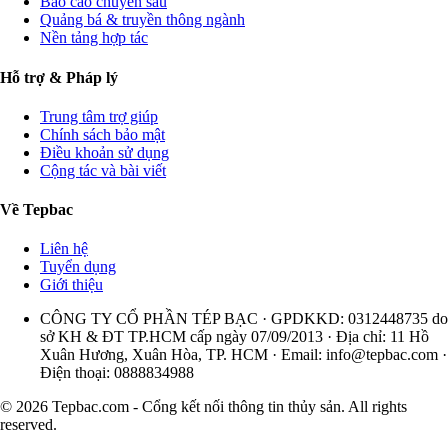
Báo cáo chuyên sâu
Quảng bá & truyền thông ngành
Nền tảng hợp tác
Hỗ trợ & Pháp lý
Trung tâm trợ giúp
Chính sách bảo mật
Điều khoản sử dụng
Cộng tác và bài viết
Về Tepbac
Liên hệ
Tuyển dụng
Giới thiệu
CÔNG TY CỔ PHẦN TÉP BẠC · GPDKKD: 0312448735 do
sở KH & ĐT TP.HCM cấp ngày 07/09/2013 · Địa chỉ: 11 Hồ
Xuân Hương, Xuân Hòa, TP. HCM · Email:
info@tepbac.com
·
Điện thoại: 0888834988
© 2026 Tepbac.com - Cổng kết nối thông tin thủy sản. All rights
reserved.