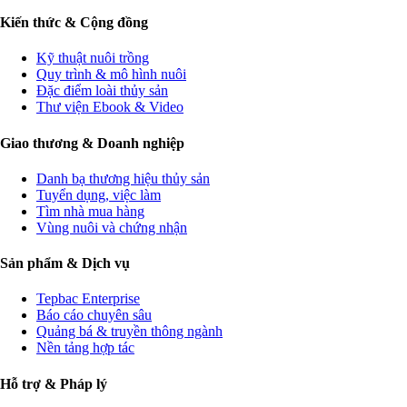
Kiến thức & Cộng đồng
Kỹ thuật nuôi trồng
Quy trình & mô hình nuôi
Đặc điểm loài thủy sản
Thư viện Ebook & Video
Giao thương & Doanh nghiệp
Danh bạ thương hiệu thủy sản
Tuyển dụng, việc làm
Tìm nhà mua hàng
Vùng nuôi và chứng nhận
Sản phẩm & Dịch vụ
Tepbac Enterprise
Báo cáo chuyên sâu
Quảng bá & truyền thông ngành
Nền tảng hợp tác
Hỗ trợ & Pháp lý