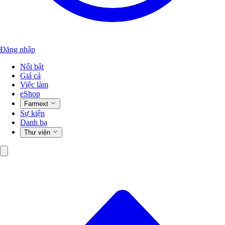
Đăng nhập
Nổi bật
Giá cả
Việc làm
eShop
Farmext
Sự kiện
Danh bạ
Thư viện