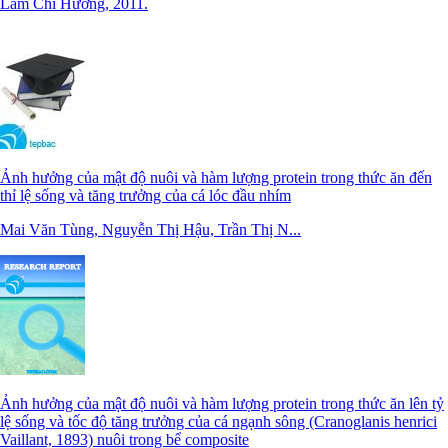
Lâm Chí Hướng, 2011.
Ảnh hưởng của mật độ nuôi và hàm lượng protein trong thức ăn đến
thỉ lệ sống và tăng trưởng của cá lóc đầu nhím
Mai Văn Tùng, Nguyễn Thị Hậu, Trần Thị N...
Ảnh hưởng của mật độ nuôi và hàm lượng protein trong thức ăn lên tỷ
lệ sống và tốc độ tăng trưởng của cá ngạnh sông (Cranoglanis henrici
Vaillant, 1893) nuôi trong bể composite