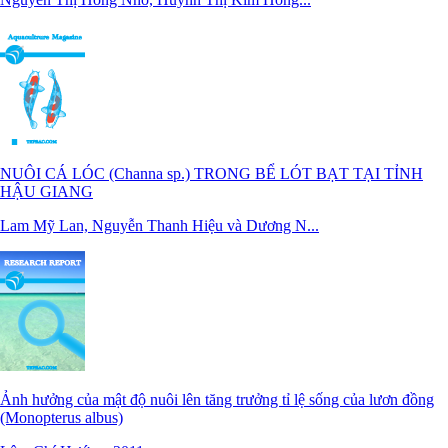
NUÔI CÁ LÓC (Channa sp.) TRONG BỂ LÓT BẠT TẠI TỈNH
HẬU GIANG
Lam Mỹ Lan, Nguyễn Thanh Hiệu và Dương N...
Ảnh hưởng của mật độ nuôi lên tăng trưởng tỉ lệ sống của lươn đồng
(Monopterus albus)