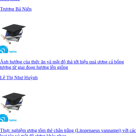
Trương Bá Niên
Ảnh hưởng của thức ăn và mật độ thả tới hiệu quả ương cá bống
tượng từ giai đoạn hương lên giống
Lê Thị Như Huỳnh
Thực nghiệm ương tôm thẻ chân trắng (Litopenaeus vannamei) với các
loại tảo và mật độ ương khác nhau