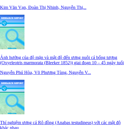
Kim Văn Vạn, Đoàn Thị Nhinh, Nguyễn Thị...
Ảnh hưởng của độ mặn và mật độ đến ương nuôi cá bống tượng
(Oxyeleotris marmorata (Bleeker 1852)) giai đoạn 10 – 45 ngày tuổi
Nguyễn Phú Hòa, Võ Phương Tùng, Nguyễn V...
Thí nghiệm ương cá Rô đồng (Anabas testudineus) với các mật độ
khác nhau