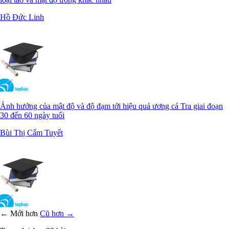
Hồ Đức Linh
Ảnh hưởng của mật độ và độ đạm tới hiệu quả ương cá Tra giai đoạn
30 đến 60 ngày tuổi
Bùi Thị Cẩm Tuyết
← Mới hơn
Cũ hơn →