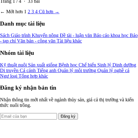
Trang
1
/
4
·
33
bài
← Mới hơn
1
2
3
4
Cũ hơn →
Danh mục tài liệu
Sách
Giáo trình
Khuyến nông
Đề tài - luận văn
Báo cáo khoa học
Báo
- tạp chí
Văn bản - công văn
Tài liệu khác
Nhóm tài liệu
Kỹ thuật nuôi
Sản xuất giống
Bệnh học
Chế biến
Sinh lý
Dinh dưỡng
Di truyền
Cá cảnh
Tiếng anh
Quản lý môi trường
Quản lý nghề cá
Ngư loại
Tổng hợp khác
Đăng ký nhận bản tin
Nhận thông tin mới nhất về ngành thủy sản, giá cả thị trường và kiến
thức nuôi trồng.
Đăng ký