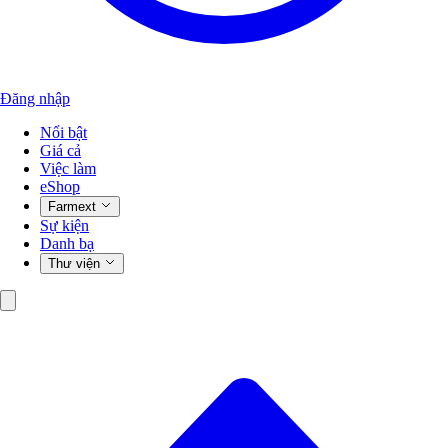
Đăng nhập
Nổi bật
Giá cả
Việc làm
eShop
Farmext
Sự kiện
Danh bạ
Thư viện