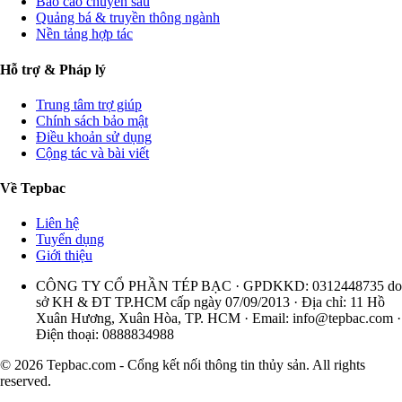
Báo cáo chuyên sâu
Quảng bá & truyền thông ngành
Nền tảng hợp tác
Hỗ trợ & Pháp lý
Trung tâm trợ giúp
Chính sách bảo mật
Điều khoản sử dụng
Cộng tác và bài viết
Về Tepbac
Liên hệ
Tuyển dụng
Giới thiệu
CÔNG TY CỔ PHẦN TÉP BẠC · GPDKKD: 0312448735 do
sở KH & ĐT TP.HCM cấp ngày 07/09/2013 · Địa chỉ: 11 Hồ
Xuân Hương, Xuân Hòa, TP. HCM · Email:
info@tepbac.com
·
Điện thoại: 0888834988
© 2026 Tepbac.com - Cổng kết nối thông tin thủy sản. All rights
reserved.