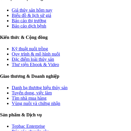
Giá thủy sản hôm nay
Biểu đồ & lịch sử giá
Báo cáo thị trường
Báo cáo dịch bệnh
Kiến thức & Cộng đồng
Kỹ thuật nuôi trồng
Quy trình & mô hình nuôi
Đặc điểm loài thủy sản
Thư viện Ebook & Video
Giao thương & Doanh nghiệp
Danh bạ thương hiệu thủy sản
Tuyển dụng, việc làm
Tìm nhà mua hàng
Vùng nuôi và chứng nhận
Sản phẩm & Dịch vụ
Tepbac Enterprise