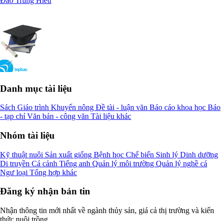
Đào Trung Hiếu
Danh mục tài liệu
Sách
Giáo trình
Khuyến nông
Đề tài - luận văn
Báo cáo khoa học
Báo
- tạp chí
Văn bản - công văn
Tài liệu khác
Nhóm tài liệu
Kỹ thuật nuôi
Sản xuất giống
Bệnh học
Chế biến
Sinh lý
Dinh dưỡng
Di truyền
Cá cảnh
Tiếng anh
Quản lý môi trường
Quản lý nghề cá
Ngư loại
Tổng hợp khác
Đăng ký nhận bản tin
Nhận thông tin mới nhất về ngành thủy sản, giá cả thị trường và kiến
thức nuôi trồng.