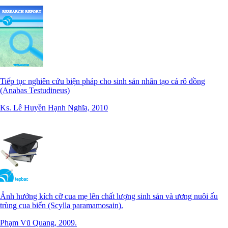
Tiếp tục nghiên cứu biện pháp cho sinh sản nhân tạo cá rô đồng
(Anabas Testudineus)
Ks. Lê Huyền Hạnh Nghĩa, 2010
Ảnh hưởng kích cỡ cua mẹ lên chất lượng sinh sản và ương nuôi ấu
trùng cua biển (Scylla paramamosain).
Phạm Vũ Quang, 2009.