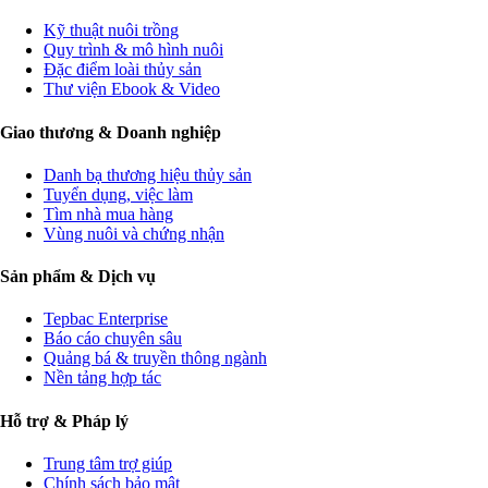
Kỹ thuật nuôi trồng
Quy trình & mô hình nuôi
Đặc điểm loài thủy sản
Thư viện Ebook & Video
Giao thương & Doanh nghiệp
Danh bạ thương hiệu thủy sản
Tuyển dụng, việc làm
Tìm nhà mua hàng
Vùng nuôi và chứng nhận
Sản phẩm & Dịch vụ
Tepbac Enterprise
Báo cáo chuyên sâu
Quảng bá & truyền thông ngành
Nền tảng hợp tác
Hỗ trợ & Pháp lý
Trung tâm trợ giúp
Chính sách bảo mật