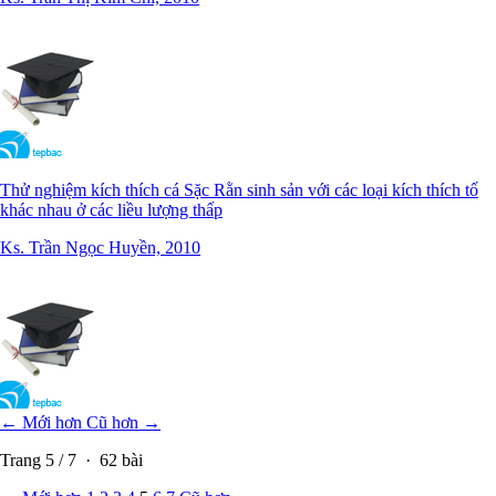
Thử nghiệm kích thích cá Sặc Rằn sinh sản với các loại kích thích tố
khác nhau ở các liều lượng thấp
Ks. Trần Ngọc Huyền, 2010
← Mới hơn
Cũ hơn →
Trang
5
/
7
·
62
bài