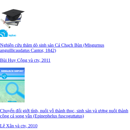
Nghiên cứu thăm dò sinh sản Cá Chạch Bùn (Misgurnus
anguillicaudatus Cantor, 1842)
Bùi Huy Cộng và ctv, 2011
Chuyển đổi giới tính, nuôi vỗ thành thục, sinh sản và ương nuôi thành
công cá song vằn (Epinephelus fuscoguttatus)
Lê Xân và ctv, 2010