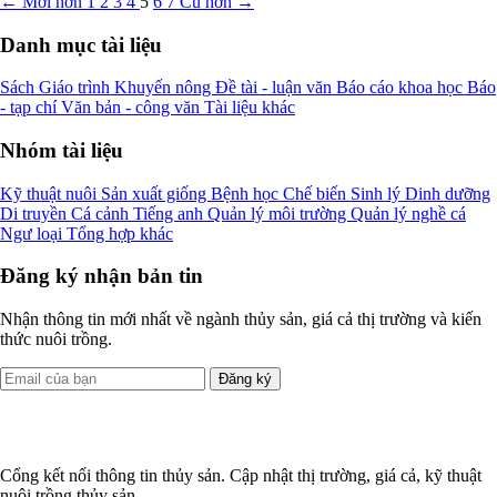
← Mới hơn
1
2
3
4
5
6
7
Cũ hơn →
Danh mục tài liệu
Sách
Giáo trình
Khuyến nông
Đề tài - luận văn
Báo cáo khoa học
Báo
- tạp chí
Văn bản - công văn
Tài liệu khác
Nhóm tài liệu
Kỹ thuật nuôi
Sản xuất giống
Bệnh học
Chế biến
Sinh lý
Dinh dưỡng
Di truyền
Cá cảnh
Tiếng anh
Quản lý môi trường
Quản lý nghề cá
Ngư loại
Tổng hợp khác
Đăng ký nhận bản tin
Nhận thông tin mới nhất về ngành thủy sản, giá cả thị trường và kiến
thức nuôi trồng.
Đăng ký
Cổng kết nối thông tin thủy sản. Cập nhật thị trường, giá cả, kỹ thuật
nuôi trồng thủy sản.