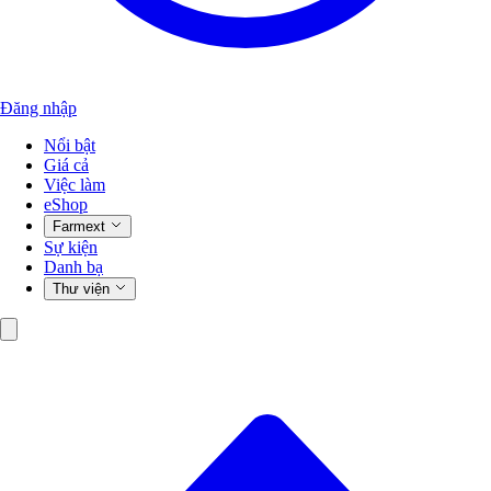
Đăng nhập
Nổi bật
Giá cả
Việc làm
eShop
Farmext
Sự kiện
Danh bạ
Thư viện