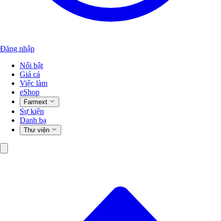
Đăng nhập
Nổi bật
Giá cả
Việc làm
eShop
Farmext
Sự kiện
Danh bạ
Thư viện