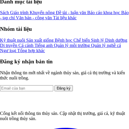
Danh mục tài liệu
Sách
Giáo trình
Khuyến nông
Đề tài - luận văn
Báo cáo khoa học
Báo
- tạp chí
Văn bản - công văn
Tài liệu khác
Nhóm tài liệu
Kỹ thuật nuôi
Sản xuất giống
Bệnh học
Chế biến
Sinh lý
Dinh dưỡng
Di truyền
Cá cảnh
Tiếng anh
Quản lý môi trường
Quản lý nghề cá
Ngư loại
Tổng hợp khác
Đăng ký nhận bản tin
Nhận thông tin mới nhất về ngành thủy sản, giá cả thị trường và kiến
thức nuôi trồng.
Đăng ký
Cổng kết nối thông tin thủy sản. Cập nhật thị trường, giá cả, kỹ thuật
nuôi trồng thủy sản.