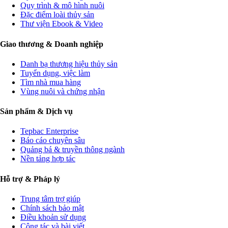
Quy trình & mô hình nuôi
Đặc điểm loài thủy sản
Thư viện Ebook & Video
Giao thương & Doanh nghiệp
Danh bạ thương hiệu thủy sản
Tuyển dụng, việc làm
Tìm nhà mua hàng
Vùng nuôi và chứng nhận
Sản phẩm & Dịch vụ
Tepbac Enterprise
Báo cáo chuyên sâu
Quảng bá & truyền thông ngành
Nền tảng hợp tác
Hỗ trợ & Pháp lý
Trung tâm trợ giúp
Chính sách bảo mật
Điều khoản sử dụng
Cộng tác và bài viết