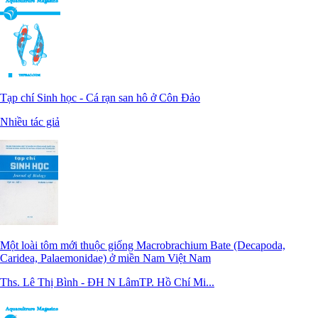
Tạp chí Sinh học - Cá rạn san hô ở Côn Đảo
Nhiều tác giả
Một loài tôm mới thuộc giống Macrobrachium Bate (Decapoda,
Caridea, Palaemonidae) ở miền Nam Việt Nam
Ths. Lê Thị Bình - ĐH N LâmTP. Hồ Chí Mi...