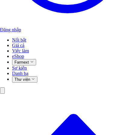
Đăng nhập
Nổi bật
Giá cả
Việc làm
eShop
Farmext
Sự kiện
Danh bạ
Thư viện