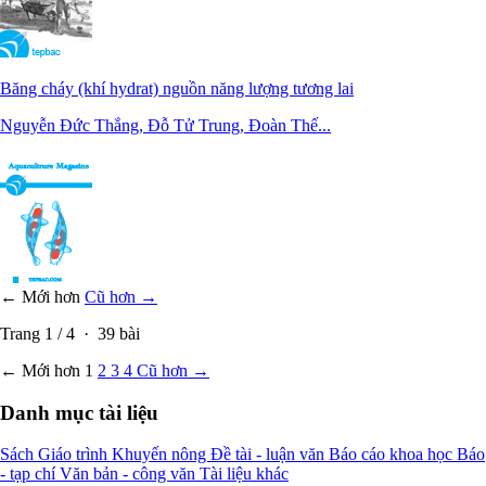
Băng cháy (khí hydrat) nguồn năng lượng tương lai
Nguyễn Đức Thắng, Đỗ Tử Trung, Đoàn Thế...
← Mới hơn
Cũ hơn →
Trang
1
/
4
·
39
bài
← Mới hơn
1
2
3
4
Cũ hơn →
Danh mục tài liệu
Sách
Giáo trình
Khuyến nông
Đề tài - luận văn
Báo cáo khoa học
Báo
- tạp chí
Văn bản - công văn
Tài liệu khác