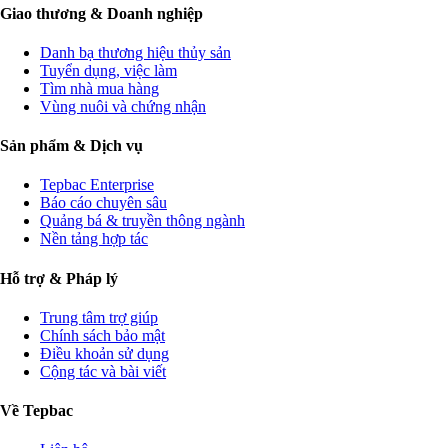
Giao thương & Doanh nghiệp
Danh bạ thương hiệu thủy sản
Tuyển dụng, việc làm
Tìm nhà mua hàng
Vùng nuôi và chứng nhận
Sản phẩm & Dịch vụ
Tepbac Enterprise
Báo cáo chuyên sâu
Quảng bá & truyền thông ngành
Nền tảng hợp tác
Hỗ trợ & Pháp lý
Trung tâm trợ giúp
Chính sách bảo mật
Điều khoản sử dụng
Cộng tác và bài viết
Về Tepbac