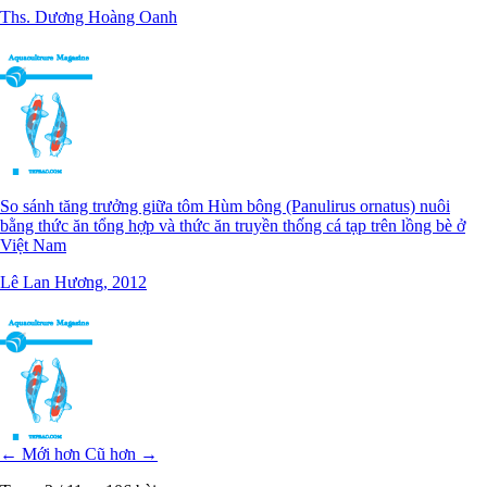
Ths. Dương Hoàng Oanh
So sánh tăng trưởng giữa tôm Hùm bông (Panulirus ornatus) nuôi
bằng thức ăn tổng hợp và thức ăn truyền thống cá tạp trên lồng bè ở
Việt Nam
Lê Lan Hương, 2012
← Mới hơn
Cũ hơn →