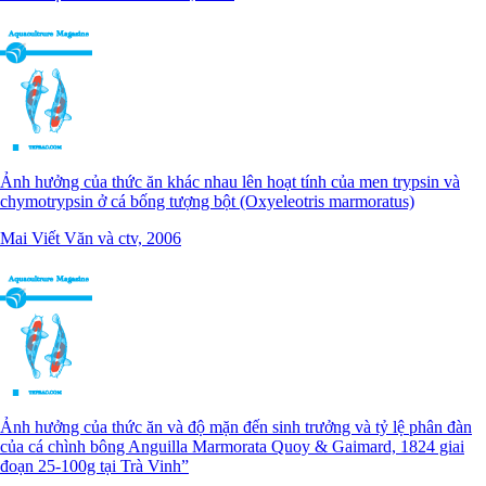
Ảnh hưởng của thức ăn khác nhau lên hoạt tính của men trypsin và
chymotrypsin ở cá bống tượng bột (Oxyeleotris marmoratus)
Mai Viết Văn và ctv, 2006
Ảnh hưởng của thức ăn và độ mặn đến sinh trưởng và tỷ lệ phân đàn
của cá chình bông Anguilla Marmorata Quoy & Gaimard, 1824 giai
đoạn 25-100g tại Trà Vinh”