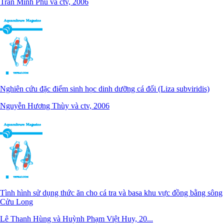
Trần Minh Phú và ctv, 2006
Nghiên cứu đặc điểm sinh học dinh dưỡng cá đối (Liza subviridis)
Nguyễn Hương Thùy và ctv, 2006
Tình hình sử dụng thức ăn cho cá tra và basa khu vực đồng bằng sông
Cửu Long
Lê Thanh Hùng và Huỳnh Phạm Việt Huy, 20...