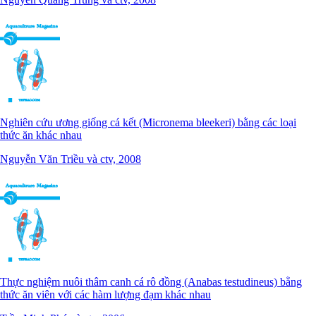
Nghiên cứu ương giống cá kết (Micronema bleekeri) bằng các loại
thức ăn khác nhau
Nguyễn Văn Triều và ctv, 2008
Thực nghiệm nuôi thâm canh cá rô đồng (Anabas testudineus) bằng
thức ăn viên với các hàm lượng đạm khác nhau