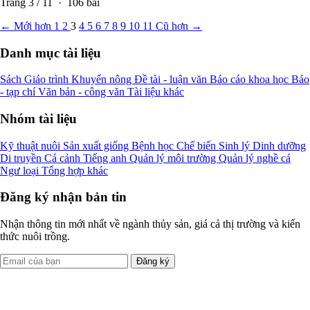
Trang
3
/
11
·
106
bài
← Mới hơn
1
2
3
4
5
6
7
8
9
10
11
Cũ hơn →
Danh mục tài liệu
Sách
Giáo trình
Khuyến nông
Đề tài - luận văn
Báo cáo khoa học
Báo
- tạp chí
Văn bản - công văn
Tài liệu khác
Nhóm tài liệu
Kỹ thuật nuôi
Sản xuất giống
Bệnh học
Chế biến
Sinh lý
Dinh dưỡng
Di truyền
Cá cảnh
Tiếng anh
Quản lý môi trường
Quản lý nghề cá
Ngư loại
Tổng hợp khác
Đăng ký nhận bản tin
Nhận thông tin mới nhất về ngành thủy sản, giá cả thị trường và kiến
thức nuôi trồng.
Đăng ký