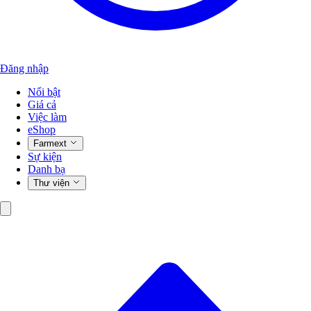
Đăng nhập
Nổi bật
Giá cả
Việc làm
eShop
Farmext
Sự kiện
Danh bạ
Thư viện