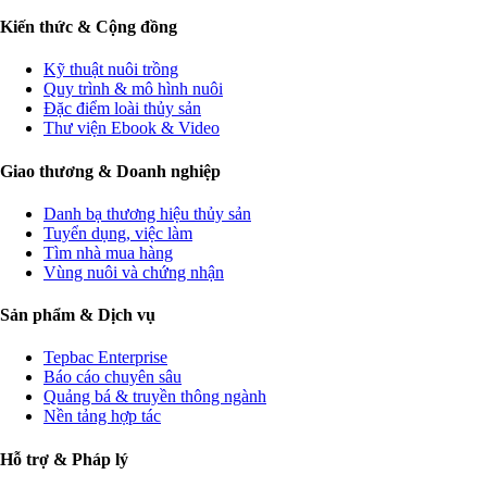
Kiến thức & Cộng đồng
Kỹ thuật nuôi trồng
Quy trình & mô hình nuôi
Đặc điểm loài thủy sản
Thư viện Ebook & Video
Giao thương & Doanh nghiệp
Danh bạ thương hiệu thủy sản
Tuyển dụng, việc làm
Tìm nhà mua hàng
Vùng nuôi và chứng nhận
Sản phẩm & Dịch vụ
Tepbac Enterprise
Báo cáo chuyên sâu
Quảng bá & truyền thông ngành
Nền tảng hợp tác
Hỗ trợ & Pháp lý