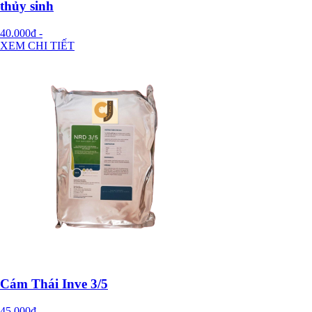
thủy sinh
40.000đ
-
XEM CHI TIẾT
Cám Thái Inve 3/5
45.000đ
-