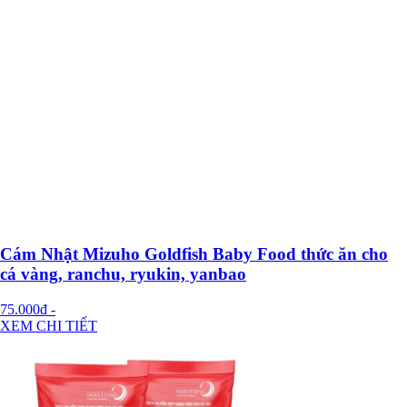
Cám Nhật Mizuho Goldfish Baby Food thức ăn cho
cá vàng, ranchu, ryukin, yanbao
75.000đ
-
XEM CHI TIẾT