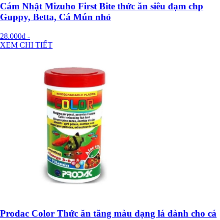
Cám Nhật Mizuho First Bite thức ăn siêu đạm chp
Guppy, Betta, Cá Mún nhỏ
28.000đ
-
XEM CHI TIẾT
Prodac Color Thức ăn tăng màu dạng lá dành cho cá