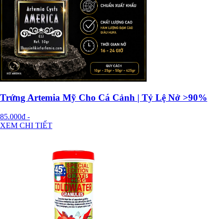
Trứng Artemia Mỹ Cho Cá Cảnh | Tỷ Lệ Nở >90%
85.000đ
-
XEM CHI TIẾT