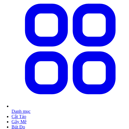
Danh mục
Cắt Tảo
Gây Mê
Bút Đo