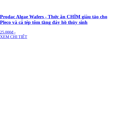
Prodac Algae Wafers - Thức ăn CHÌM giàu tảo cho
Pleco và cá tép tôm tầng đáy hồ thủy sinh
25.000đ
-
XEM CHI TIẾT