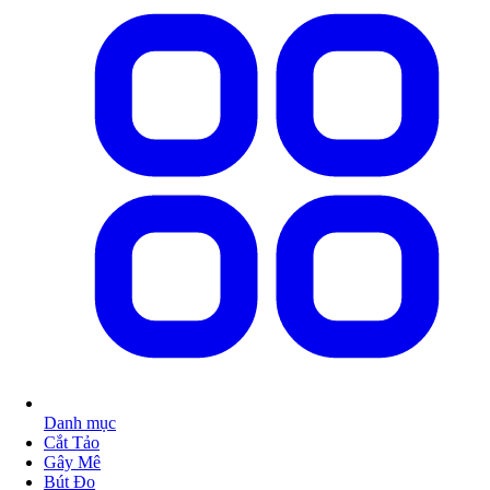
Danh mục
Cắt Tảo
Gây Mê
Bút Đo