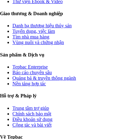
Thư viện Ebook & Video
Giao thương & Doanh nghiệp
Danh bạ thương hiệu thủy sản
Tuyển dụng, việc làm
Tìm nhà mua hàng
Vùng nuôi và chứng nhận
Sản phẩm & Dịch vụ
Tepbac Enterprise
Báo cáo chuyên sâu
Quảng bá & truyền thông ngành
Nền tảng hợp tác
Hỗ trợ & Pháp lý
Trung tâm trợ giúp
Chính sách bảo mật
Điều khoản sử dụng
Cộng tác và bài viết
Về Tepbac