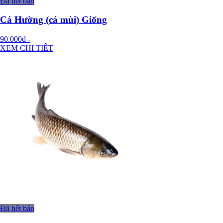
Đã hết bán
Cá Hường (cá mùi) Giống
90.000đ
-
XEM CHI TIẾT
Đã hết bán