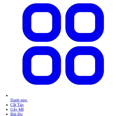
Danh mục
Cắt Tảo
Gây Mê
Bút Đo