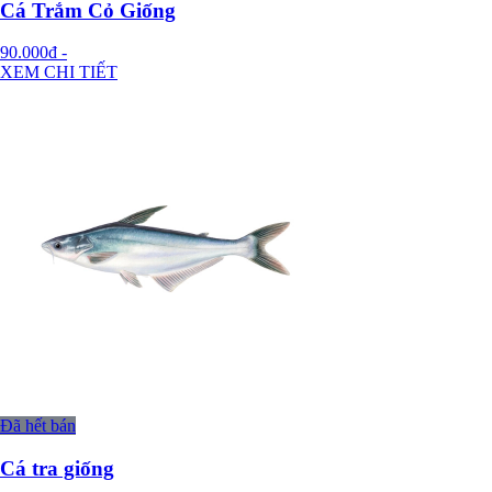
Cá Trắm Cỏ Giống
90.000đ
-
XEM CHI TIẾT
Đã hết bán
Cá tra giống