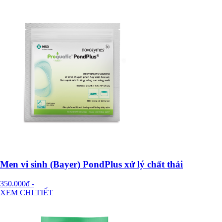
Men vi sinh (Bayer) PondPlus xử lý chất thải
350.000đ
-
XEM CHI TIẾT