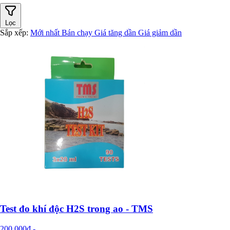
Lọc
Sắp xếp:
Mới nhất
Bán chạy
Giá tăng dần
Giá giảm dần
Test đo khí độc H2S trong ao - TMS
200.000đ
-