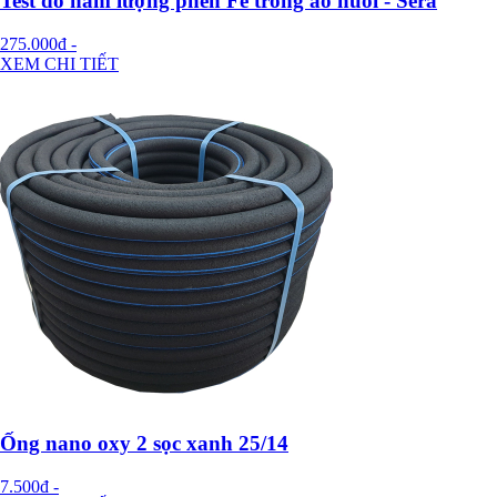
Test đo hàm lượng phèn Fe trong ao nuôi - Sera
275.000đ
-
XEM CHI TIẾT
Ống nano oxy 2 sọc xanh 25/14
7.500đ
-