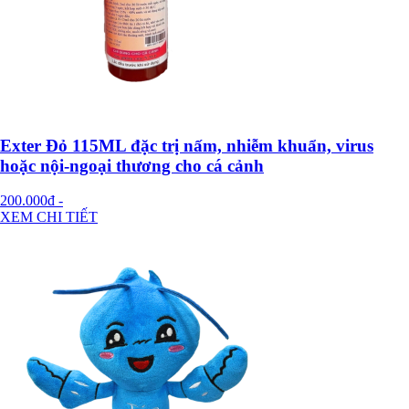
Exter Đỏ 115ML đặc trị nấm, nhiễm khuẩn, virus
hoặc nội-ngoại thương cho cá cảnh
200.000đ
-
XEM CHI TIẾT