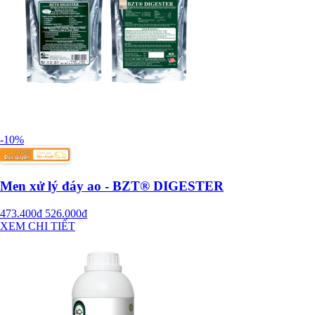
-10%
Men xử lý đáy ao - BZT® DIGESTER
473.400đ
526.000đ
XEM CHI TIẾT