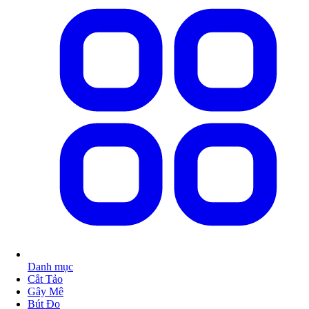
Danh mục
Cắt Tảo
Gây Mê
Bút Đo