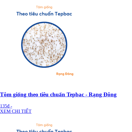
Tôm giống theo tiêu chuẩn Tepbac - Rạng Đông
135đ
-
XEM CHI TIẾT