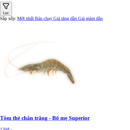
Lọc
Sắp xếp:
Mới nhất
Bán chạy
Giá tăng dần
Giá giảm dần
Tôm thẻ chân trắng - Bố mẹ Superior
120đ
-