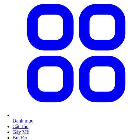
Danh mục
Cắt Tảo
Gây Mê
Bút Đo