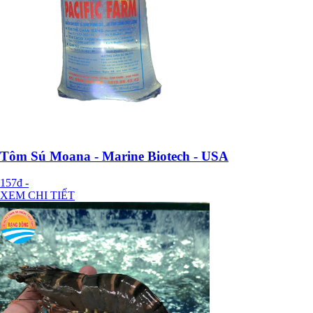
Tôm Sú Moana - Marine Biotech - USA
157đ
-
XEM CHI TIẾT