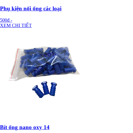
Phụ kiện nối ống các loại
500đ
-
XEM CHI TIẾT
Bít ống nano oxy 14