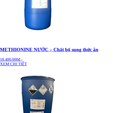
METHIONINE NƯỚC – Chất bổ sung thức ăn
18.400.000đ
-
XEM CHI TIẾT