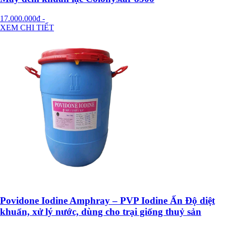
17.000.000đ
-
XEM CHI TIẾT
Povidone Iodine Amphray – PVP Iodine Ấn Độ diệt
khuẩn, xử lý nước, dùng cho trại giống thuỷ sản