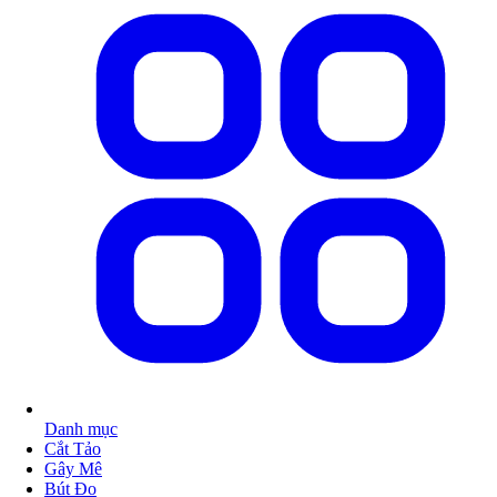
Danh mục
Cắt Tảo
Gây Mê
Bút Đo