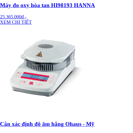
Máy đo oxy hòa tan HI98193 HANNA
25.365.000đ
-
XEM CHI TIẾT
Cân xác định độ ẩm hãng Ohaus - Mỹ