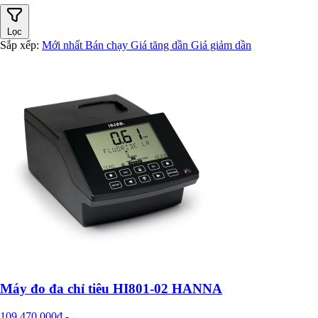
Lọc
Sắp xếp:
Mới nhất
Bán chạy
Giá tăng dần
Giá giảm dần
Máy đo đa chỉ tiêu HI801-02 HANNA
109.470.000đ
-