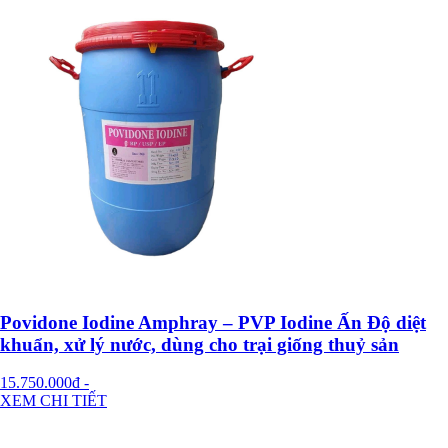
Povidone Iodine Amphray – PVP Iodine Ấn Độ diệt
khuẩn, xử lý nước, dùng cho trại giống thuỷ sản
15.750.000đ
-
XEM CHI TIẾT