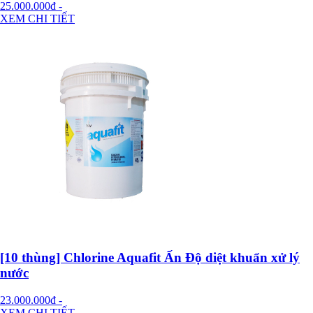
25.000.000đ
-
XEM CHI TIẾT
[10 thùng] Chlorine Aquafit Ấn Độ diệt khuẩn xử lý
nước
23.000.000đ
-
XEM CHI TIẾT