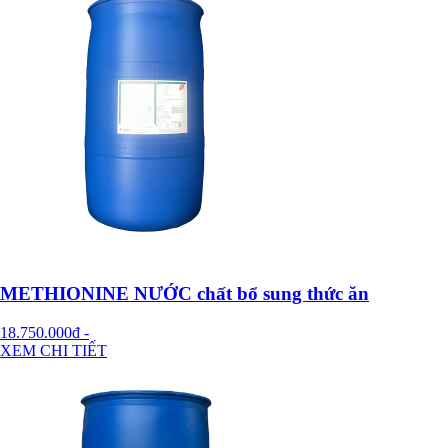
METHIONINE NƯỚC chất bổ sung thức ăn
18.750.000đ
-
XEM CHI TIẾT