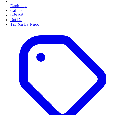
Danh mục
Cắt Tảo
Gây Mê
Bút Đo
Tạt, Xử Lý Nước