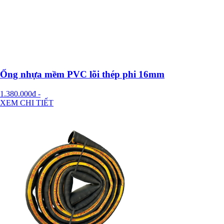
Ống nhựa mềm PVC lõi thép phi 16mm
1.380.000đ
-
XEM CHI TIẾT