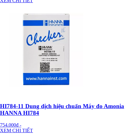
XEM CHI TIẾT
HI784-11 Dung dịch hiệu chuẩn Máy đo Amonia
HANNA HI784
754.000đ
-
XEM CHI TIẾT