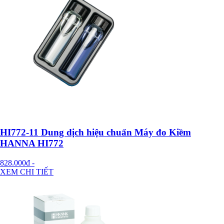
HI772-11 Dung dịch hiệu chuẩn Máy đo Kiềm
HANNA HI772
828.000đ
-
XEM CHI TIẾT