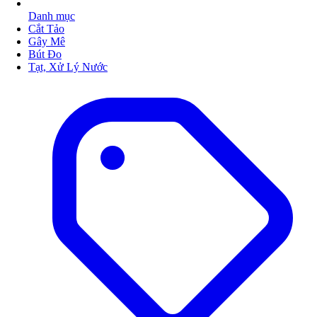
Danh mục
Cắt Tảo
Gây Mê
Bút Đo
Tạt, Xử Lý Nước