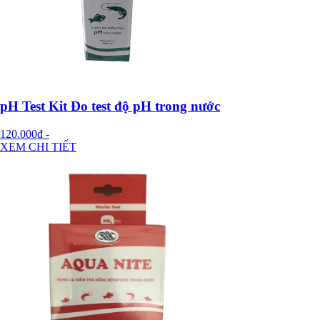
pH Test Kit Đo test độ pH trong nước
120.000đ
-
XEM CHI TIẾT