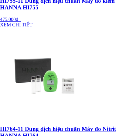
HI755-11 Dung dịch hiệu chuẩn Máy đo kiềm
HANNA HI755
475.000đ
-
XEM CHI TIẾT
HI764-11 Dung dịch hiệu chuẩn Máy đo Nitrit
HANNA HI764