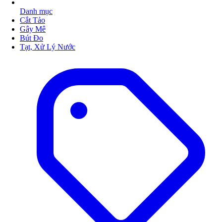
Danh mục
Cắt Tảo
Gây Mê
Bút Đo
Tạt, Xử Lý Nước