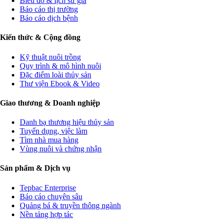
Biểu đồ & lịch sử giá
Báo cáo thị trường
Báo cáo dịch bệnh
Kiến thức & Cộng đồng
Kỹ thuật nuôi trồng
Quy trình & mô hình nuôi
Đặc điểm loài thủy sản
Thư viện Ebook & Video
Giao thương & Doanh nghiệp
Danh bạ thương hiệu thủy sản
Tuyển dụng, việc làm
Tìm nhà mua hàng
Vùng nuôi và chứng nhận
Sản phẩm & Dịch vụ
Tepbac Enterprise
Báo cáo chuyên sâu
Quảng bá & truyền thông ngành
Nền tảng hợp tác