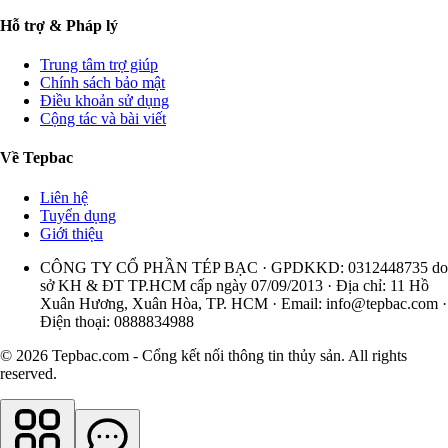
Hỗ trợ & Pháp lý
Trung tâm trợ giúp
Chính sách bảo mật
Điều khoản sử dụng
Cộng tác và bài viết
Về Tepbac
Liên hệ
Tuyển dụng
Giới thiệu
CÔNG TY CỔ PHẦN TÉP BẠC · GPDKKD: 0312448735 do
sở KH & ĐT TP.HCM cấp ngày 07/09/2013 · Địa chỉ: 11 Hồ
Xuân Hương, Xuân Hòa, TP. HCM · Email:
info@tepbac.com
·
Điện thoại: 0888834988
© 2026 Tepbac.com - Cổng kết nối thông tin thủy sản. All rights
reserved.