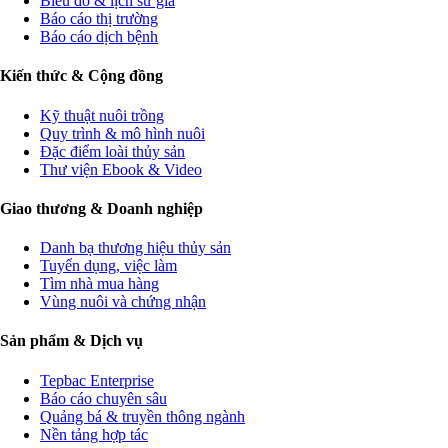
Biểu đồ & lịch sử giá
Báo cáo thị trường
Báo cáo dịch bệnh
Kiến thức & Cộng đồng
Kỹ thuật nuôi trồng
Quy trình & mô hình nuôi
Đặc điểm loài thủy sản
Thư viện Ebook & Video
Giao thương & Doanh nghiệp
Danh bạ thương hiệu thủy sản
Tuyển dụng, việc làm
Tìm nhà mua hàng
Vùng nuôi và chứng nhận
Sản phẩm & Dịch vụ
Tepbac Enterprise
Báo cáo chuyên sâu
Quảng bá & truyền thông ngành
Nền tảng hợp tác