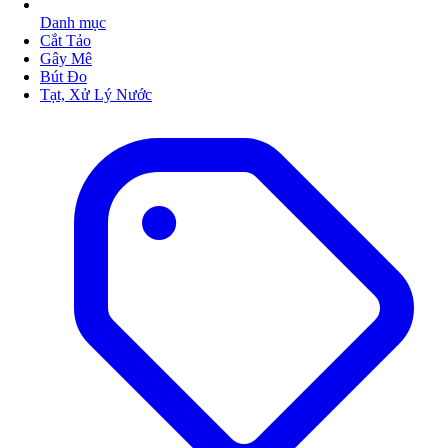
Danh mục
Cắt Tảo
Gây Mê
Bút Đo
Tạt, Xử Lý Nước