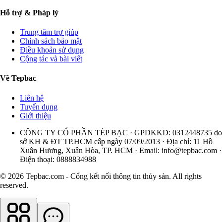
Hỗ trợ & Pháp lý
Trung tâm trợ giúp
Chính sách bảo mật
Điều khoản sử dụng
Cộng tác và bài viết
Về Tepbac
Liên hệ
Tuyển dụng
Giới thiệu
CÔNG TY CỔ PHẦN TÉP BẠC · GPDKKD: 0312448735 do
sở KH & ĐT TP.HCM cấp ngày 07/09/2013 · Địa chỉ: 11 Hồ
Xuân Hương, Xuân Hòa, TP. HCM · Email:
info@tepbac.com
·
Điện thoại: 0888834988
© 2026 Tepbac.com - Cổng kết nối thông tin thủy sản. All rights
reserved.