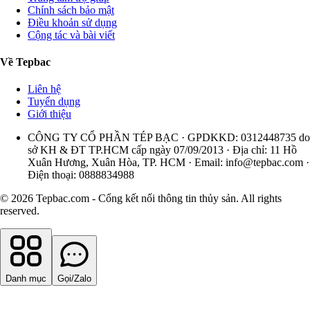
Chính sách bảo mật
Điều khoản sử dụng
Cộng tác và bài viết
Về Tepbac
Liên hệ
Tuyển dụng
Giới thiệu
CÔNG TY CỔ PHẦN TÉP BẠC · GPDKKD: 0312448735 do
sở KH & ĐT TP.HCM cấp ngày 07/09/2013 · Địa chỉ: 11 Hồ
Xuân Hương, Xuân Hòa, TP. HCM · Email:
info@tepbac.com
·
Điện thoại: 0888834988
© 2026 Tepbac.com - Cổng kết nối thông tin thủy sản. All rights
reserved.
Danh mục
Gọi/Zalo