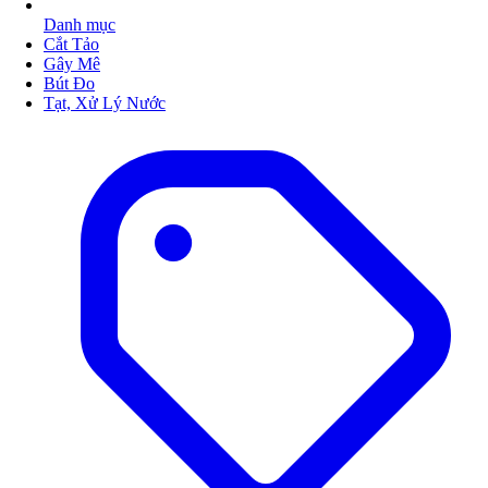
Danh mục
Cắt Tảo
Gây Mê
Bút Đo
Tạt, Xử Lý Nước