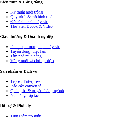
Kiến thức & Cộng đồng
Kỹ thuật nuôi trồng
Quy trình & mô hình nuôi
Đặc điểm loài thủy sản
Thư viện Ebook & Video
Giao thương & Doanh nghiệp
Danh bạ thương hiệu thủy sản
Tuyển dụng, việc làm
Tìm nhà mua hàng
Vùng nuôi và chứng nhận
Sản phẩm & Dịch vụ
Tepbac Enterprise
Báo cáo chuyên sâu
Quảng bá & truyền thông ngành
Nền tảng hợp tác
Hỗ trợ & Pháp lý
Trung tâm trợ giúp