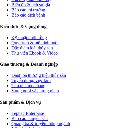
Biểu đồ & lịch sử giá
Báo cáo thị trường
Báo cáo dịch bệnh
Kiến thức & Cộng đồng
Kỹ thuật nuôi trồng
Quy trình & mô hình nuôi
Đặc điểm loài thủy sản
Thư viện Ebook & Video
Giao thương & Doanh nghiệp
Danh bạ thương hiệu thủy sản
Tuyển dụng, việc làm
Tìm nhà mua hàng
Vùng nuôi và chứng nhận
Sản phẩm & Dịch vụ
Tepbac Enterprise
Báo cáo chuyên sâu
Quảng bá & truyền thông ngành