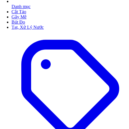
Danh mục
Cắt Tảo
Gây Mê
Bút Đo
Tạt, Xử Lý Nước