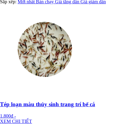
Sắp xếp:
Mới nhất
Bán chạy
Giá tăng dần
Giá giảm dần
Tép loạn màu thủy sinh trang trí bể cá
1.800đ
-
XEM CHI TIẾT