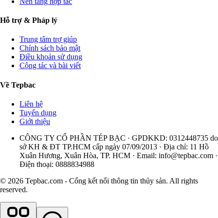
Nền tảng hợp tác
Hỗ trợ & Pháp lý
Trung tâm trợ giúp
Chính sách bảo mật
Điều khoản sử dụng
Cộng tác và bài viết
Về Tepbac
Liên hệ
Tuyển dụng
Giới thiệu
CÔNG TY CỔ PHẦN TÉP BẠC · GPDKKD: 0312448735 do
sở KH & ĐT TP.HCM cấp ngày 07/09/2013 · Địa chỉ: 11 Hồ
Xuân Hương, Xuân Hòa, TP. HCM · Email:
info@tepbac.com
·
Điện thoại: 0888834988
© 2026 Tepbac.com - Cổng kết nối thông tin thủy sản. All rights
reserved.