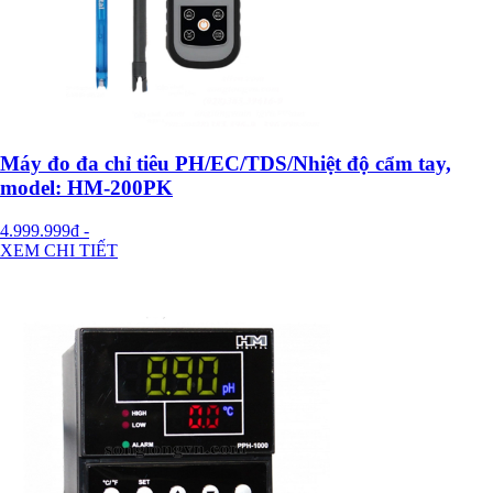
Máy đo đa chỉ tiêu PH/EC/TDS/Nhiệt độ cẩm tay,
model: HM-200PK
4.999.999đ
-
XEM CHI TIẾT