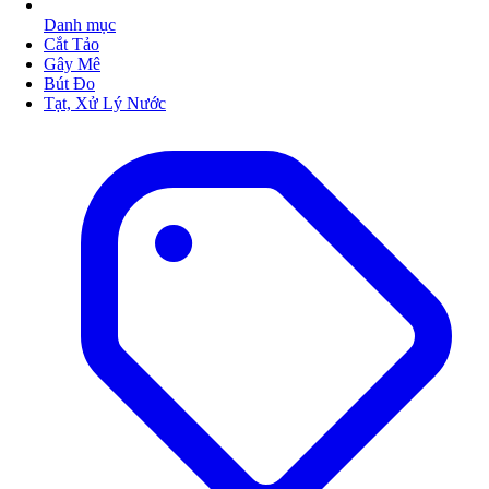
Danh mục
Cắt Tảo
Gây Mê
Bút Đo
Tạt, Xử Lý Nước