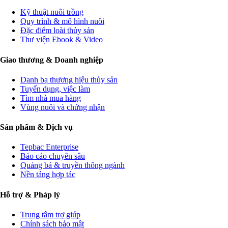
Kỹ thuật nuôi trồng
Quy trình & mô hình nuôi
Đặc điểm loài thủy sản
Thư viện Ebook & Video
Giao thương & Doanh nghiệp
Danh bạ thương hiệu thủy sản
Tuyển dụng, việc làm
Tìm nhà mua hàng
Vùng nuôi và chứng nhận
Sản phẩm & Dịch vụ
Tepbac Enterprise
Báo cáo chuyên sâu
Quảng bá & truyền thông ngành
Nền tảng hợp tác
Hỗ trợ & Pháp lý
Trung tâm trợ giúp
Chính sách bảo mật