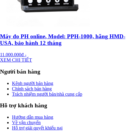
Máy đo PH online, Model: PPH-1000, hãng HMD-
USA, bảo hành 12 tháng
11.000.000đ
-
XEM CHI TIẾT
Người bán hàng
Kênh người bán hàng
Chính sách bán hàng
Trách nhiệm người bán/nhà cung cấp
Hỗ trợ khách hàng
Hướng dẫn mua hàng
Về vận chuyển
Hỗ trợ giải quyết khiếu nại