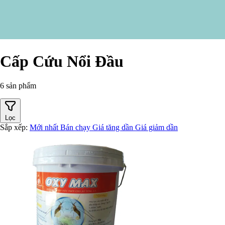
Cấp Cứu Nổi Đầu
6 sản phẩm
Lọc
Sắp xếp:
Mới nhất
Bán chạy
Giá tăng dần
Giá giảm dần