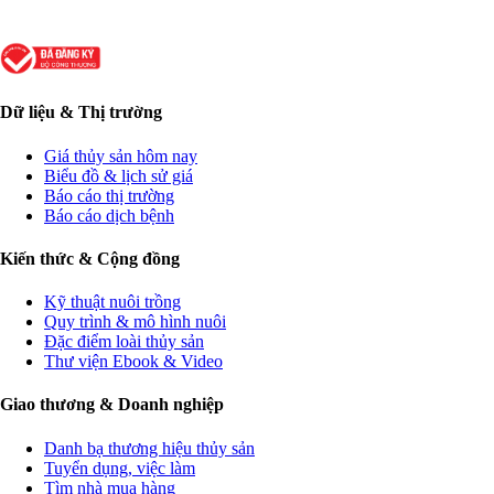
Dữ liệu & Thị trường
Giá thủy sản hôm nay
Biểu đồ & lịch sử giá
Báo cáo thị trường
Báo cáo dịch bệnh
Kiến thức & Cộng đồng
Kỹ thuật nuôi trồng
Quy trình & mô hình nuôi
Đặc điểm loài thủy sản
Thư viện Ebook & Video
Giao thương & Doanh nghiệp
Danh bạ thương hiệu thủy sản
Tuyển dụng, việc làm
Tìm nhà mua hàng