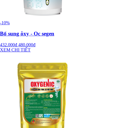
-10%
Bổ sung ôxy - Oc segen
432.000đ
480.000đ
XEM CHI TIẾT