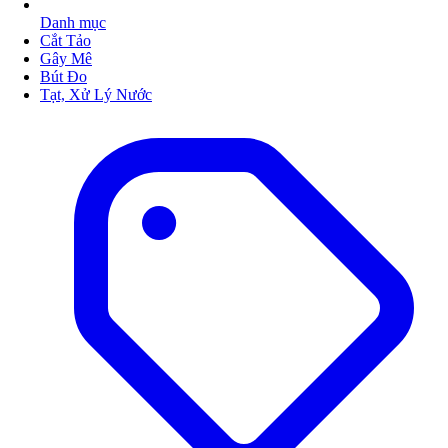
Danh mục
Cắt Tảo
Gây Mê
Bút Đo
Tạt, Xử Lý Nước