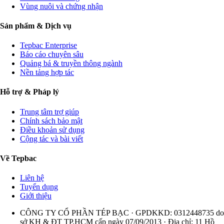
Vùng nuôi và chứng nhận
Sản phẩm & Dịch vụ
Tepbac Enterprise
Báo cáo chuyên sâu
Quảng bá & truyền thông ngành
Nền tảng hợp tác
Hỗ trợ & Pháp lý
Trung tâm trợ giúp
Chính sách bảo mật
Điều khoản sử dụng
Cộng tác và bài viết
Về Tepbac
Liên hệ
Tuyển dụng
Giới thiệu
CÔNG TY CỔ PHẦN TÉP BẠC · GPDKKD: 0312448735 do
sở KH & ĐT TP.HCM cấp ngày 07/09/2013 · Địa chỉ: 11 Hồ