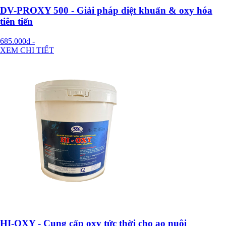
DV-PROXY 500 - Giải pháp diệt khuẩn & oxy hóa
tiên tiến
685.000đ
-
XEM CHI TIẾT
HI-OXY - Cung cấp oxy tức thời cho ao nuôi