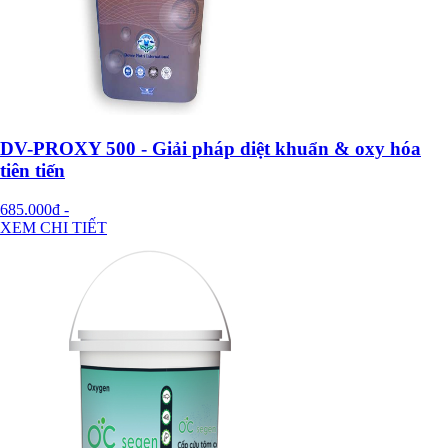
DV-PROXY 500 - Giải pháp diệt khuẩn & oxy hóa
tiên tiến
685.000đ
-
XEM CHI TIẾT