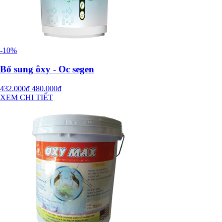
-10%
Bổ sung ôxy - Oc segen
432.000đ
480.000đ
XEM CHI TIẾT