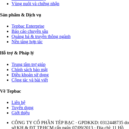
Vùng nuôi và chứng nhận
Sản phẩm & Dịch vụ
Tepbac Enterprise
Báo cáo chuyên sâu
Quảng bá & truyền thông ngành
Nền tảng hợp tác
Hỗ trợ & Pháp lý
Trung tâm trợ giúp
Chính sách bảo mật
Điều khoản sử dụng
Cộng tác và bài viết
Về Tepbac
Liên hệ
Tuyển dụng
Giới thiệu
CÔNG TY CỔ PHẦN TÉP BẠC · GPDKKD: 0312448735 do
sở KH & ĐT TP.HCM cấp ngày 07/09/2013 · Địa chỉ: 11 Hồ