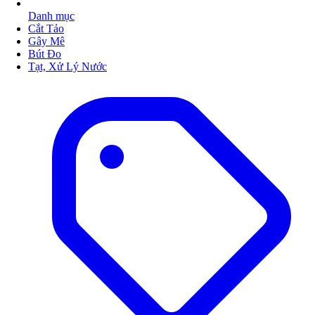
Danh mục
Cắt Tảo
Gây Mê
Bút Đo
Tạt, Xử Lý Nước