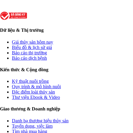
Dữ liệu & Thị trường
Giá thủy sản hôm nay
Biểu đồ & lịch sử giá
Báo cáo thị trường
Báo cáo dịch bệnh
Kiến thức & Cộng đồng
Kỹ thuật nuôi trồng
Quy trình & mô hình nuôi
Đặc điểm loài thủy sản
Thư viện Ebook & Video
Giao thương & Doanh nghiệp
Danh bạ thương hiệu thủy sản
Tuyển dụng, việc làm
Tìm nhà mua hàng