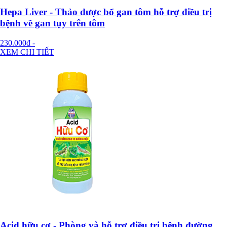
Hepa Liver - Thảo dược bổ gan tôm hỗ trợ điều trị
bệnh về gan tụy trên tôm
230.000đ
-
XEM CHI TIẾT
Acid hữu cơ - Phòng và hỗ trợ điều trị bệnh đường