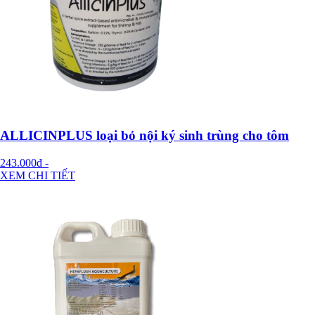
ALLICINPLUS loại bỏ nội ký sinh trùng cho tôm
243.000đ
-
XEM CHI TIẾT