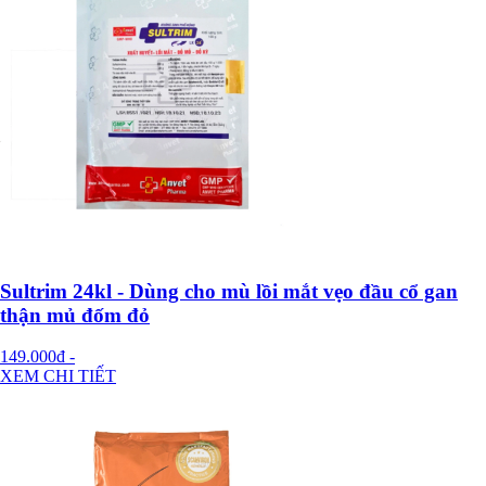
Sultrim 24kl - Dùng cho mù lồi mắt vẹo đầu cổ gan
thận mủ đốm đỏ
149.000đ
-
XEM CHI TIẾT