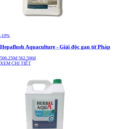
-10%
Hepaflush Aquaculture - Giải độc gan từ Pháp
506.250đ
562.500đ
XEM CHI TIẾT