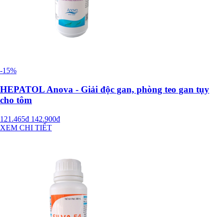
-15%
HEPATOL Anova - Giải độc gan, phòng teo gan tụy
cho tôm
121.465đ
142.900đ
XEM CHI TIẾT