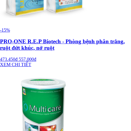
-15%
PRO-ONE R.E.P Biotech - Phòng bệnh phân trắng,
ruột đứt khúc, nở ruột
473.450đ
557.000đ
XEM CHI TIẾT