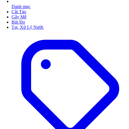
Danh mục
Cắt Tảo
Gây Mê
Bút Đo
Tạt, Xử Lý Nước