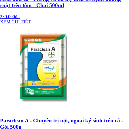
ruột trên tôm - Chai 500ml
230.000đ
-
XEM CHI TIẾT
Paraclean A - Chuyên trị nội, ngoại ký sinh trên cá -
Gói 500g