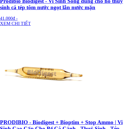
Prodibio Biodigest - Vi Sinh Sống dùng cho hồ thủy
sinh cá tép tôm nước ngọt lẫn nước mặn
41.000đ
-
XEM CHI TIẾT
PRODIBIO - Biodigest + Bioptim + Stop Ammo | Vi
Sinh Cao Cấp Cho Bể Cá Cảnh - Thuỷ Sinh - Tép