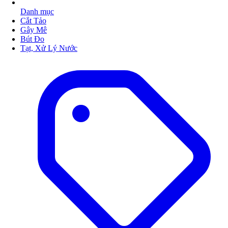
Danh mục
Cắt Tảo
Gây Mê
Bút Đo
Tạt, Xử Lý Nước