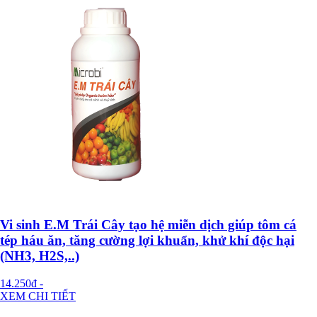
Vi sinh E.M Trái Cây tạo hệ miễn dịch giúp tôm cá
tép háu ăn, tăng cường lợi khuẩn, khử khí độc hại
(NH3, H2S,..)
14.250đ
-
XEM CHI TIẾT