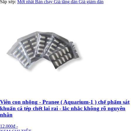
Sắp xếp:
Mới nhất
Bán chạy
Giá tăng dần
Giá giảm dần
Viên con nhộng - Pranee ( Aquarium-1 ) chế phẩm sát
khuẩn cá tép chết lai rai - lắc nhắc không rõ nguyên
nhân
12.000đ
-