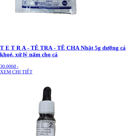
T E T R A - TÊ TRA - TÊ CHA Nhật 5g dưỡng cá
khoẻ, xử lý nấm cho cá
30.000đ
-
XEM CHI TIẾT