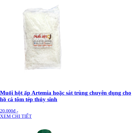
Muối hột ấp Artemia hoặc sát trùng chuyên dụng cho
hồ cá tôm tép thủy sinh
20.000đ
-
XEM CHI TIẾT