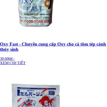
Oxy Fast - Chuyên cung cấp Oxy cho cá tôm tép cảnh
thủy sinh
30.000đ
-
XEM CHI TIẾT