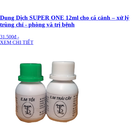
Dung Dịch SUPER ONE 12ml cho cá cảnh – xử lý
trùng chỉ - phòng và trị bệnh
31.500đ
-
XEM CHI TIẾT