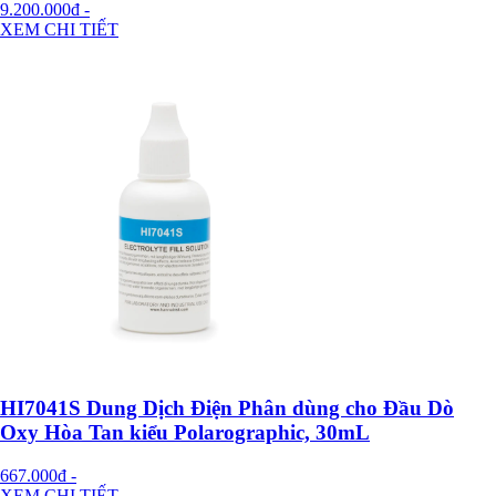
9.200.000đ
-
XEM CHI TIẾT
HI7041S Dung Dịch Điện Phân dùng cho Đầu Dò
Oxy Hòa Tan kiểu Polarographic, 30mL
667.000đ
-
XEM CHI TIẾT