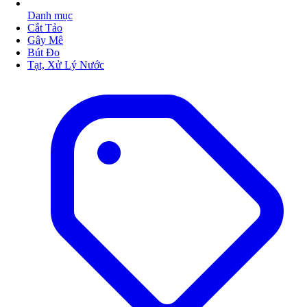
Danh mục
Cắt Tảo
Gây Mê
Bút Đo
Tạt, Xử Lý Nước