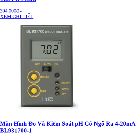
304.000đ
-
XEM CHI TIẾT
Màn Hình Đo Và Kiểm Soát pH Có Ngõ Ra 4-20mA
BL931700-1