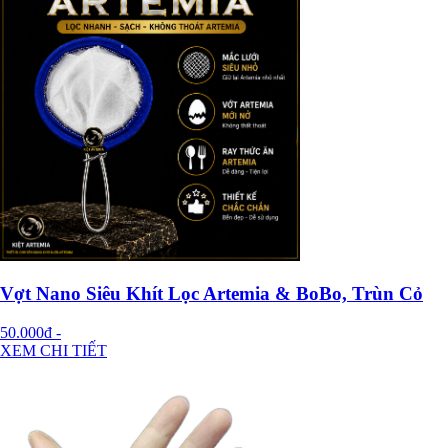
Vợt Nano Siêu Khít Lọc Artemia & BoBo, Trùn Cỏ
50.000đ
-
XEM CHI TIẾT