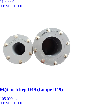
110.000đ
-
XEM CHI TIẾT
Mặt bích kép D49 (Luppe D49)
105.000đ
-
XEM CHI TIẾT