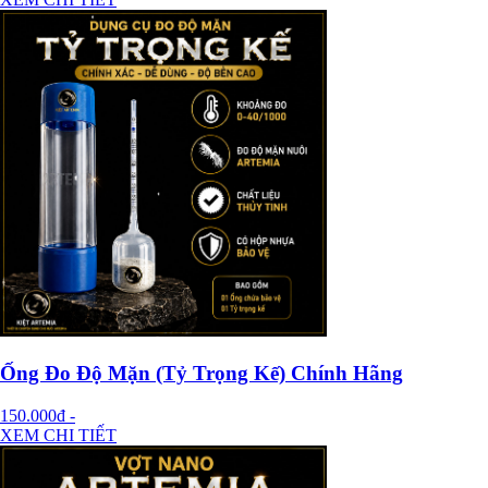
Ống Đo Độ Mặn (Tỷ Trọng Kế) Chính Hãng
150.000đ
-
XEM CHI TIẾT