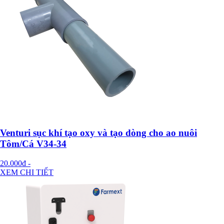
Venturi sục khí tạo oxy và tạo dòng cho ao nuôi
Tôm/Cá V34-34
20.000đ
-
XEM CHI TIẾT