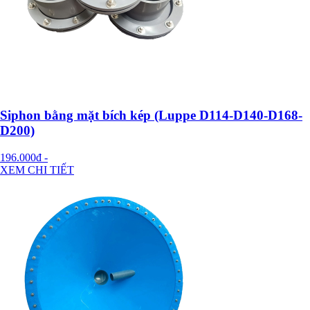
Siphon bằng mặt bích kép (Luppe D114-D140-D168-
D200)
196.000đ
-
XEM CHI TIẾT