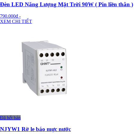
Đèn LED Năng Lượng Mặt Trời 90W ( Pin liền thân )
790.000đ
-
XEM CHI TIẾT
Đã hết bán
NJYW1 Rờ le báo mực nước