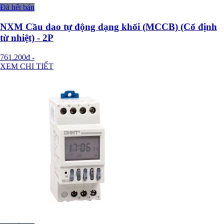
Đã hết bán
NXM Cầu dao tự động dạng khối (MCCB) (Cố định
từ nhiệt) - 2P
761.200đ
-
XEM CHI TIẾT