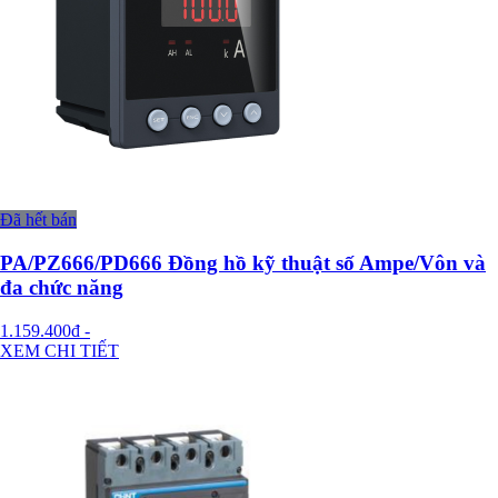
Đã hết bán
PA/PZ666/PD666 Đồng hồ kỹ thuật số Ampe/Vôn và
đa chức năng
1.159.400đ
-
XEM CHI TIẾT