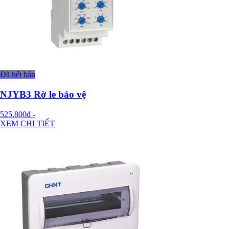
Đã hết bán
NJYB3 Rờ le bảo vệ
525.800đ
-
XEM CHI TIẾT