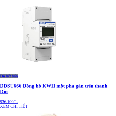
Đã hết bán
DDSU666 Đồng hồ KWH một pha gắn trên thanh
Din
936.100đ
-
XEM CHI TIẾT