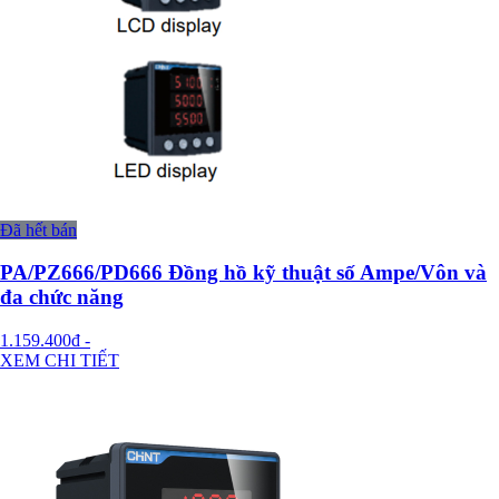
Đã hết bán
PA/PZ666/PD666 Đồng hồ kỹ thuật số Ampe/Vôn và
đa chức năng
1.159.400đ
-
XEM CHI TIẾT