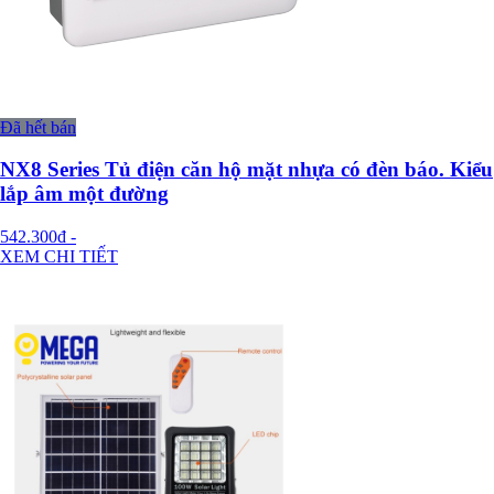
Đã hết bán
NX8 Series Tủ điện căn hộ mặt nhựa có đèn báo. Kiểu
lắp âm một đường
542.300đ
-
XEM CHI TIẾT