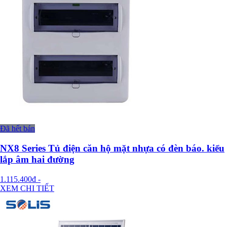
Đã hết bán
NX8 Series Tủ điện căn hộ mặt nhựa có đèn báo. kiểu
lắp âm hai đường
1.115.400đ
-
XEM CHI TIẾT