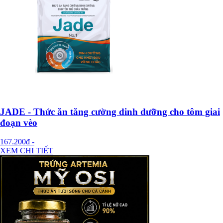
JADE - Thức ăn tăng cường dinh dưỡng cho tôm giai
đoạn vèo
167.200đ
-
XEM CHI TIẾT