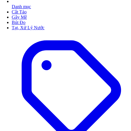
Danh mục
Cắt Tảo
Gây Mê
Bút Đo
Tạt, Xử Lý Nước