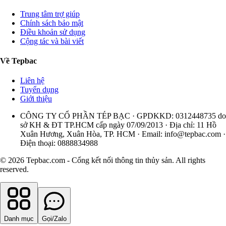
Trung tâm trợ giúp
Chính sách bảo mật
Điều khoản sử dụng
Cộng tác và bài viết
Về Tepbac
Liên hệ
Tuyển dụng
Giới thiệu
CÔNG TY CỔ PHẦN TÉP BẠC · GPDKKD: 0312448735 do
sở KH & ĐT TP.HCM cấp ngày 07/09/2013 · Địa chỉ: 11 Hồ
Xuân Hương, Xuân Hòa, TP. HCM · Email:
info@tepbac.com
·
Điện thoại: 0888834988
© 2026 Tepbac.com - Cổng kết nối thông tin thủy sản. All rights
reserved.
Danh mục
Gọi/Zalo