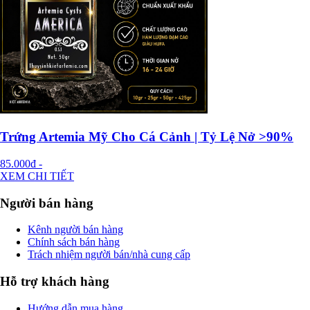
Trứng Artemia Mỹ Cho Cá Cảnh | Tỷ Lệ Nở >90%
85.000đ
-
XEM CHI TIẾT
Người bán hàng
Kênh người bán hàng
Chính sách bán hàng
Trách nhiệm người bán/nhà cung cấp
Hỗ trợ khách hàng
Hướng dẫn mua hàng