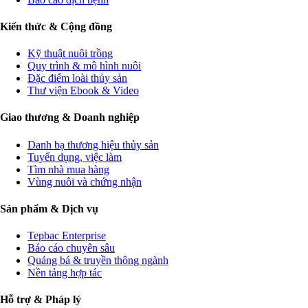
Kiến thức & Cộng đồng
Kỹ thuật nuôi trồng
Quy trình & mô hình nuôi
Đặc điểm loài thủy sản
Thư viện Ebook & Video
Giao thương & Doanh nghiệp
Danh bạ thương hiệu thủy sản
Tuyển dụng, việc làm
Tìm nhà mua hàng
Vùng nuôi và chứng nhận
Sản phẩm & Dịch vụ
Tepbac Enterprise
Báo cáo chuyên sâu
Quảng bá & truyền thông ngành
Nền tảng hợp tác
Hỗ trợ & Pháp lý