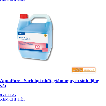
AquaPure - Sạch bọt nhớt, giảm nguyên sinh động
vật
850.000đ
-
XEM CHI TIẾT