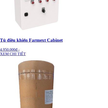
Tủ điều khiển Farmext Cabinet
4.950.000đ
-
XEM CHI TIẾT