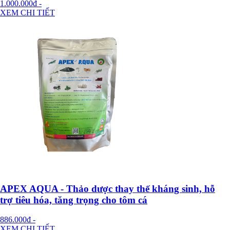
1.000.000đ
-
XEM CHI TIẾT
APEX AQUA - Thảo dược thay thế kháng sinh, hỗ
trợ tiêu hóa, tăng trọng cho tôm cá
886.000đ
-
XEM CHI TIẾT