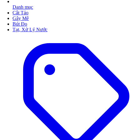
Danh mục
Cắt Tảo
Gây Mê
Bút Đo
Tạt, Xử Lý Nước