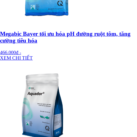
Megabic Bayer tối ưu hóa pH đường ruột tôm, tăng
cường tiêu hóa
466.000đ
-
XEM CHI TIẾT