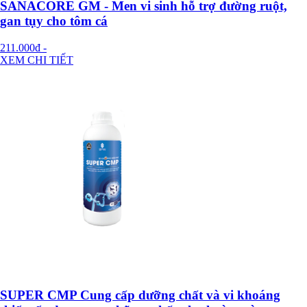
SANACORE GM - Men vi sinh hỗ trợ đường ruột,
gan tụy cho tôm cá
211.000đ
-
XEM CHI TIẾT
SUPER CMP Cung cấp dưỡng chất và vi khoáng