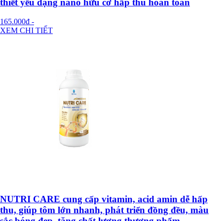
thiết yếu dạng nano hữu cơ hấp thu hoàn toàn
165.000đ
-
XEM CHI TIẾT
NUTRI CARE cung cấp vitamin, acid amin dễ hấp
thu, giúp tôm lớn nhanh, phát triển đồng đều, màu
sắc bóng đẹp, tăng chất lượng thương phẩm.