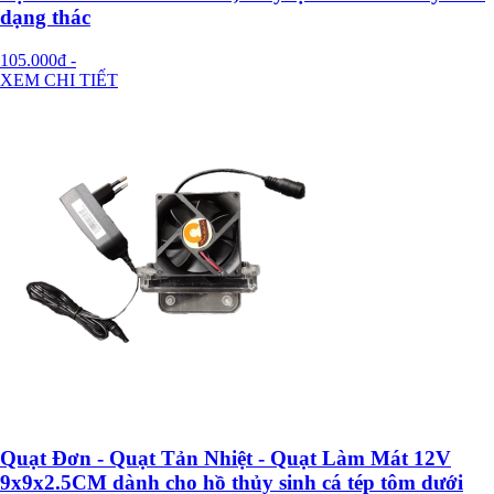
dạng thác
105.000đ
-
XEM CHI TIẾT
Quạt Đơn - Quạt Tản Nhiệt - Quạt Làm Mát 12V
9x9x2.5CM dành cho hồ thủy sinh cá tép tôm dưới