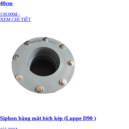
40cm
130.000đ
-
XEM CHI TIẾT
Siphon bằng mặt bích kép (Luppe D90 )