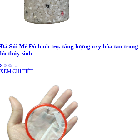
Đá Sủi Mè Đỏ hình trụ, tăng lượng oxy hòa tan trong
hồ thủy sinh
8.000đ
-
XEM CHI TIẾT