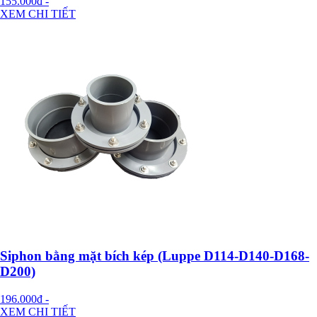
155.000đ
-
XEM CHI TIẾT
Siphon bằng mặt bích kép (Luppe D114-D140-D168-
D200)
196.000đ
-
XEM CHI TIẾT