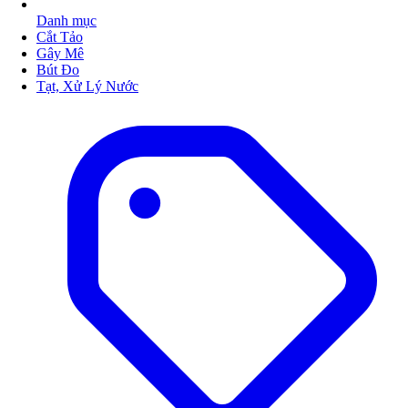
Danh mục
Cắt Tảo
Gây Mê
Bút Đo
Tạt, Xử Lý Nước