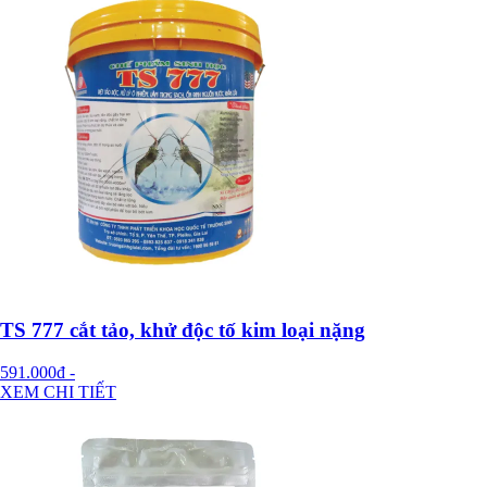
TS 777 cắt tảo, khử độc tố kim loại nặng
591.000đ
-
XEM CHI TIẾT