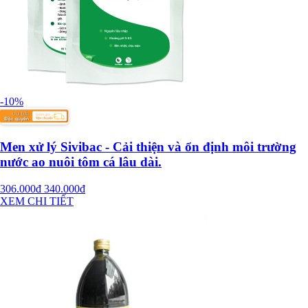
-10%
Men xử lý Sivibac - Cải thiện và ổn định môi trường
nước ao nuôi tôm cá lâu dài.
306.000đ
340.000đ
XEM CHI TIẾT