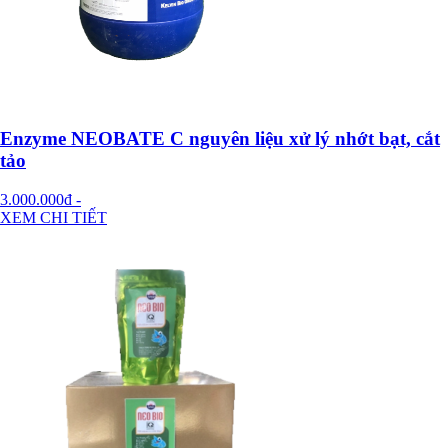
Enzyme NEOBATE C nguyên liệu xử lý nhớt bạt, cắt
tảo
3.000.000đ
-
XEM CHI TIẾT