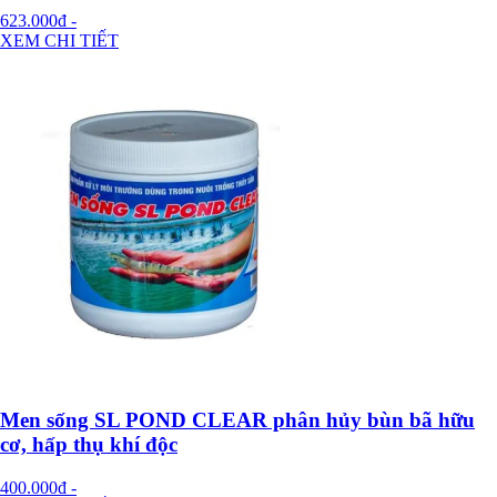
623.000đ
-
XEM CHI TIẾT
Men sống SL POND CLEAR phân hủy bùn bã hữu
cơ, hấp thụ khí độc
400.000đ
-