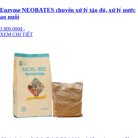
Enzyme NEOBATES chuyên xử lý tảo đỏ, xử lý nước
ao nuôi
1.800.000đ
-
XEM CHI TIẾT