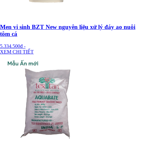
Men vi sinh BZT New nguyên liệu xử lý đáy ao nuôi
tôm cá
5.334.500đ
-
XEM CHI TIẾT