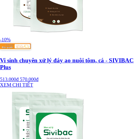
-10%
Vi sinh chuyên xử lý đáy ao nuôi tôm, cá - SIVIBAC
Plus
513.000đ
570.000đ
XEM CHI TIẾT