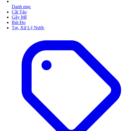
Danh mục
Cắt Tảo
Gây Mê
Bút Đo
Tạt, Xử Lý Nước