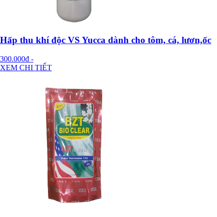
Hấp thu khí độc VS Yucca dành cho tôm, cá, lươn,ốc
300.000đ
-
XEM CHI TIẾT