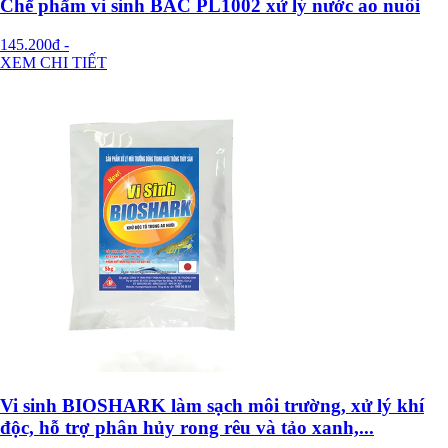
Chế phẩm vi sinh BAC PL1002 xử lý nước ao nuôi
145.200đ
-
XEM CHI TIẾT
Vi sinh BIOSHARK làm sạch môi trường, xử lý khí
độc, hỗ trợ phân hủy rong rêu và tảo xanh,...