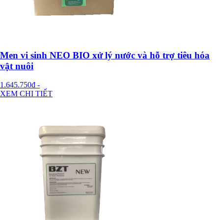
Men vi sinh NEO BIO xử lý nước và hỗ trợ tiêu hóa
vật nuôi
1.645.750đ
-
XEM CHI TIẾT