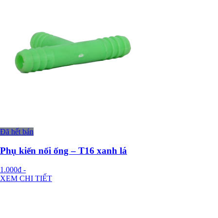
Đã hết bán
Phụ kiến nối ống – T16 xanh lá
1.000đ
-
XEM CHI TIẾT