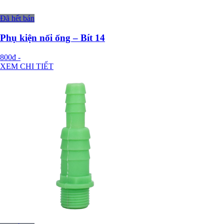
Đã hết bán
Phụ kiện nối ống – Bít 14
800đ
-
XEM CHI TIẾT