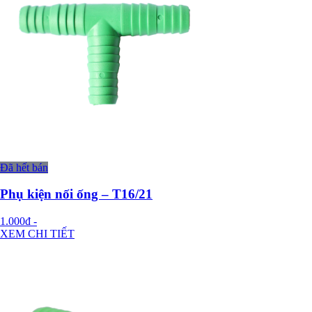
Đã hết bán
Phụ kiện nối ống – T16/21
1.000đ
-
XEM CHI TIẾT