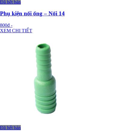
Đã hết bán
Phụ kiện nối ống – Nối 14
800đ
-
XEM CHI TIẾT
Đã hết bán