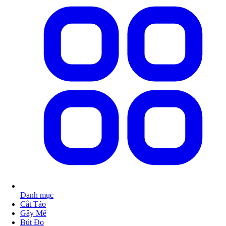
Danh mục
Cắt Tảo
Gây Mê
Bút Đo