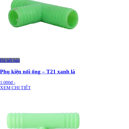
Đã hết bán
Phụ kiện nối ống – T21 xanh lá
1.000đ
-
XEM CHI TIẾT