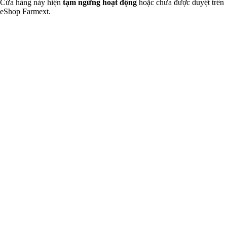
Cửa hàng này hiện
tạm ngừng hoạt động
hoặc chưa được duyệt trên
eShop Farmext.