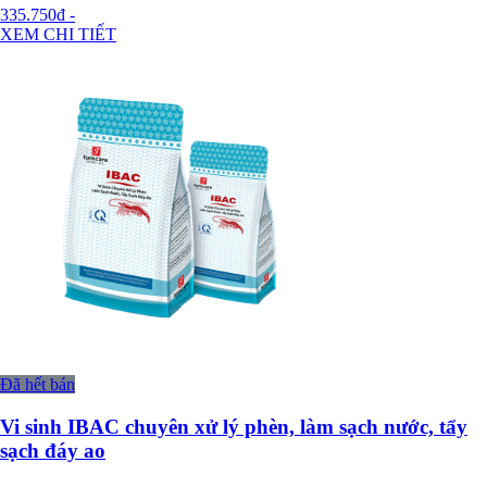
335.750đ
-
XEM CHI TIẾT
Đã hết bán
Vi sinh IBAC chuyên xử lý phèn, làm sạch nước, tẩy
sạch đáy ao