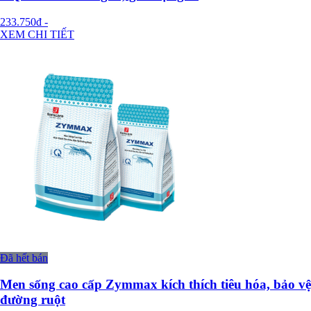
233.750đ
-
XEM CHI TIẾT
Đã hết bán
Men sống cao cấp Zymmax kích thích tiêu hóa, bảo vệ
đường ruột