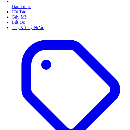
Danh mục
Cắt Tảo
Gây Mê
Bút Đo
Tạt, Xử Lý Nước