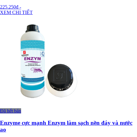
225.250đ
-
XEM CHI TIẾT
Đã hết bán
Enzyme cực mạnh Enzym làm sạch nền đáy và nước
ao