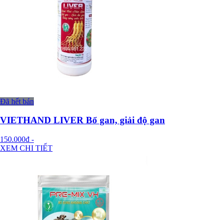
Đã hết bán
VIETHAND LIVER Bổ gan, giải độ gan
150.000đ
-
XEM CHI TIẾT