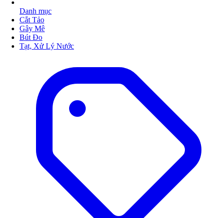
Danh mục
Cắt Tảo
Gây Mê
Bút Đo
Tạt, Xử Lý Nước