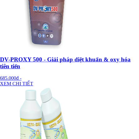
DV-PROXY 500 - Giải pháp diệt khuẩn & oxy hóa
tiên tiến
685.000đ
-
XEM CHI TIẾT