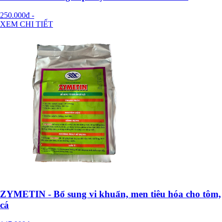
250.000đ
-
XEM CHI TIẾT
ZYMETIN - Bổ sung vi khuẩn, men tiêu hóa cho tôm,
cá