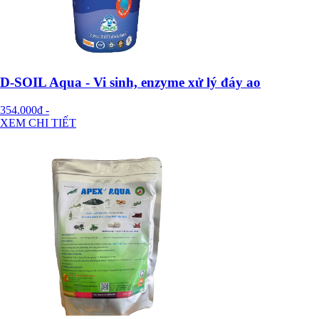
D-SOIL Aqua - Vi sinh, enzyme xử lý đáy ao
354.000đ
-
XEM CHI TIẾT