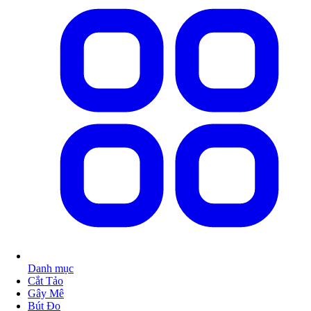
Danh mục
Cắt Tảo
Gây Mê
Bút Đo