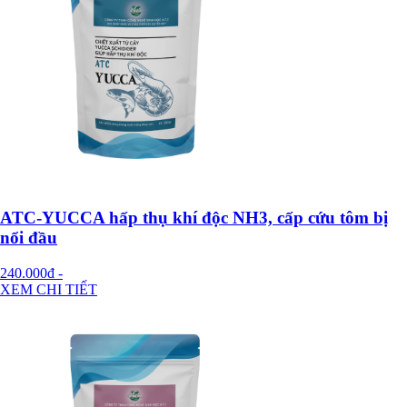
ATC-YUCCA hấp thụ khí độc NH3, cấp cứu tôm bị
nổi đầu
240.000đ
-
XEM CHI TIẾT