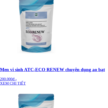
Men vi sinh ATC-ECO RENEW chuyên dụng ao bạt
200.000đ
-
XEM CHI TIẾT