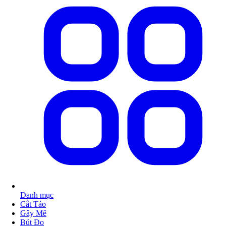
Danh mục
Cắt Tảo
Gây Mê
Bút Đo