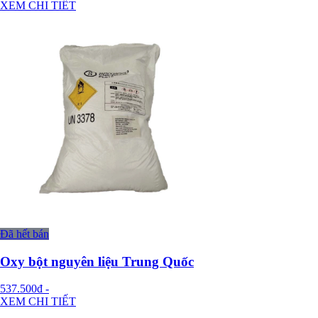
XEM CHI TIẾT
Đã hết bán
Oxy bột nguyên liệu Trung Quốc
537.500đ
-
XEM CHI TIẾT