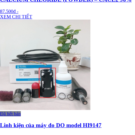
87.500đ
-
XEM CHI TIẾT
Đã hết bán
Linh kiện của máy đo DO model HI9147