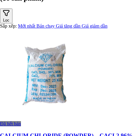
Lọc
Sắp xếp:
Mới nhất
Bán chạy
Giá tăng dần
Giá giảm dần
Đã hết bán
CALCIUM CHLORIDE (POWDER) – CACL2 96%