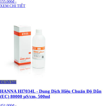
155.000đ
-
XEM CHI TIẾT
Đã hết bán
HANNA HI7034L - Dung Dịch Hiệu Chuẩn Độ Dẫn
(EC) 80000 µS/cm, 500ml
451.000đ
-