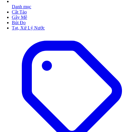
Danh mục
Cắt Tảo
Gây Mê
Bút Đo
Tạt, Xử Lý Nước