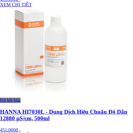
XEM CHI TIẾT
Đã hết bán
HANNA HI7030L - Dung Dịch Hiệu Chuẩn Độ Dẫn
12880 µS/cm, 500ml
451.000đ
-