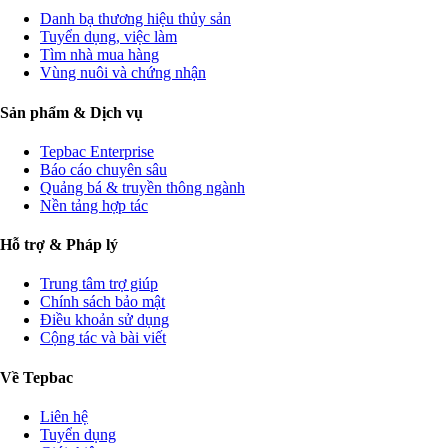
Danh bạ thương hiệu thủy sản
Tuyển dụng, việc làm
Tìm nhà mua hàng
Vùng nuôi và chứng nhận
Sản phẩm & Dịch vụ
Tepbac Enterprise
Báo cáo chuyên sâu
Quảng bá & truyền thông ngành
Nền tảng hợp tác
Hỗ trợ & Pháp lý
Trung tâm trợ giúp
Chính sách bảo mật
Điều khoản sử dụng
Cộng tác và bài viết
Về Tepbac
Liên hệ
Tuyển dụng