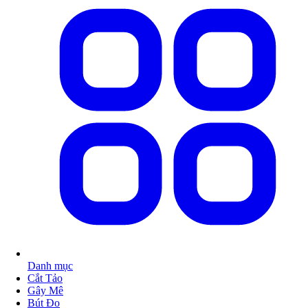
Danh mục
Cắt Tảo
Gây Mê
Bút Đo