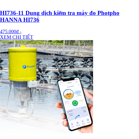
HI736-11 Dung dịch kiểm tra máy đo Photpho
HANNA HI736
475.000đ
-
XEM CHI TIẾT