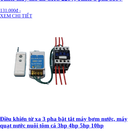
131.000đ
-
XEM CHI TIẾT
Điều khiển từ xa 3 pha bật tắt máy bơm nước, máy
quạt nước nuôi tôm cá 3hp 4hp 5hp 10hp