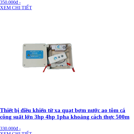
350.000đ
-
XEM CHI TIẾT
Thiết bị điều khiển từ xa quạt bơm nước ao tôm cá
công suất lớn 3hp 4hp 1pha khoảng cách thực 500m
330.000đ
-
XEM CHI TIẾT