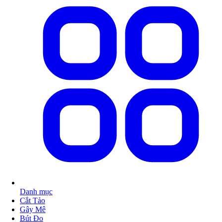
Danh mục
Cắt Tảo
Gây Mê
Bút Đo