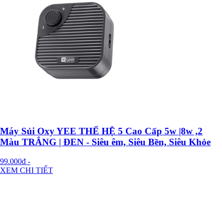
Máy Sủi Oxy YEE THẾ HỆ 5 Cao Cấp 5w |8w ,2
Màu TRẮNG | ĐEN - Siêu êm, Siêu Bền, Siêu Khỏe
99.000đ
-
XEM CHI TIẾT