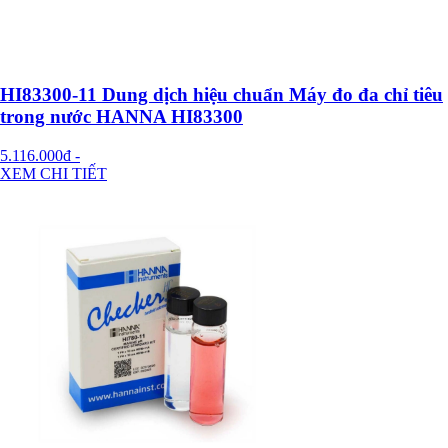
HI83300-11 Dung dịch hiệu chuẩn Máy đo đa chỉ tiêu
trong nước HANNA HI83300
5.116.000đ
-
XEM CHI TIẾT