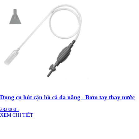
Dụng cụ hút cặn hồ cá đa năng - Bơm tay thay nước
28.000đ
-
XEM CHI TIẾT