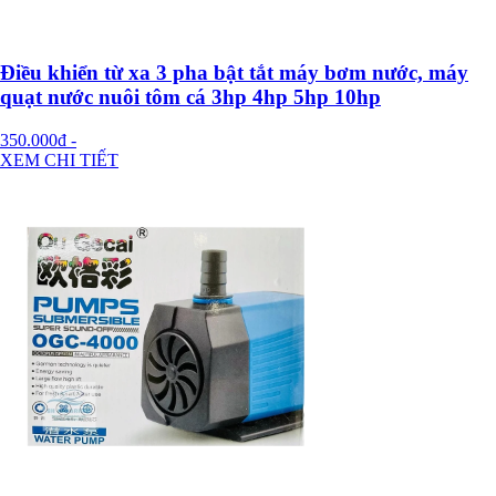
Điều khiển từ xa 3 pha bật tắt máy bơm nước, máy
quạt nước nuôi tôm cá 3hp 4hp 5hp 10hp
350.000đ
-
XEM CHI TIẾT