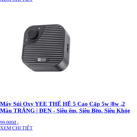
Máy Sủi Oxy YEE THẾ HỆ 5 Cao Cấp 5w |8w ,2
Màu TRẮNG | ĐEN - Siêu êm, Siêu Bền, Siêu Khỏe
99.000đ
-
XEM CHI TIẾT