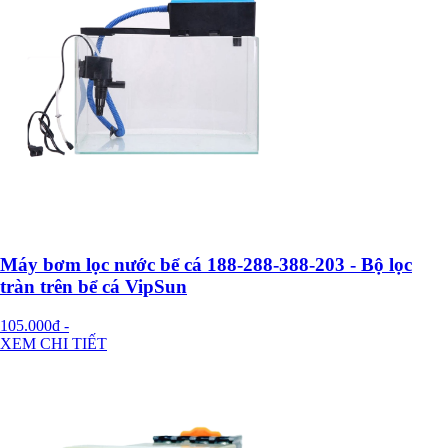
Máy bơm lọc nước bể cá 188-288-388-203 - Bộ lọc
tràn trên bể cá VipSun
105.000đ
-
XEM CHI TIẾT