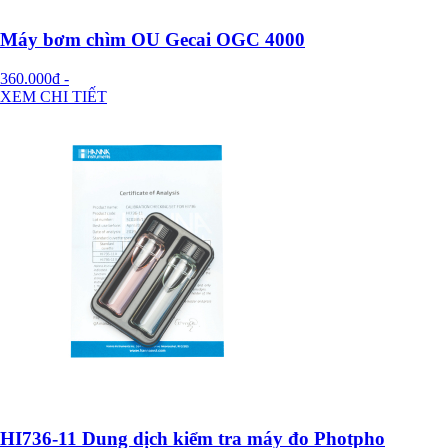
Máy bơm chìm OU Gecai OGC 4000
360.000đ
-
XEM CHI TIẾT
HI736-11 Dung dịch kiểm tra máy đo Photpho