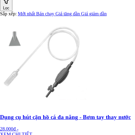
Lọc
Sắp xếp:
Mới nhất
Bán chạy
Giá tăng dần
Giá giảm dần
Dụng cụ hút cặn hồ cá đa năng - Bơm tay thay nước
28.000đ
-
XEM CHI TIẾT