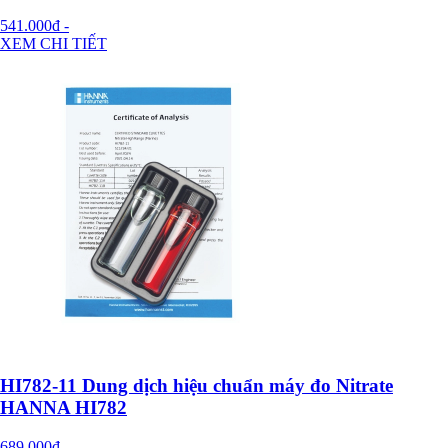
541.000đ
-
XEM CHI TIẾT
HI782-11 Dung dịch hiệu chuẩn máy đo Nitrate
HANNA HI782
689.000đ
-