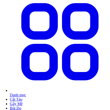
Danh mục
Cắt Tảo
Gây Mê
Bút Đo